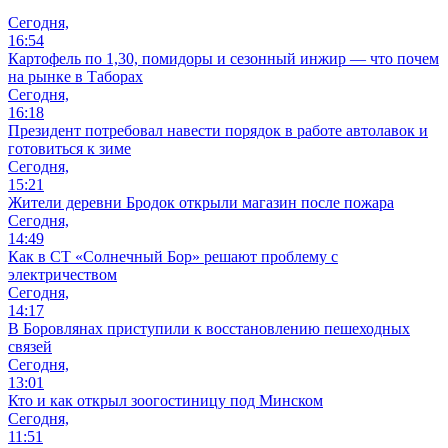
Сегодня,
16:54
Картофель по 1,30, помидоры и сезонный инжир — что почем
на рынке в Таборах
Сегодня,
16:18
Президент потребовал навести порядок в работе автолавок и
готовиться к зиме
Сегодня,
15:21
Жители деревни Бродок открыли магазин после пожара
Сегодня,
14:49
Как в СТ «Солнечный Бор» решают проблему с
электричеством
Сегодня,
14:17
В Боровлянах приступили к восстановлению пешеходных
связей
Сегодня,
13:01
Кто и как открыл зоогостиницу под Минском
Сегодня,
11:51