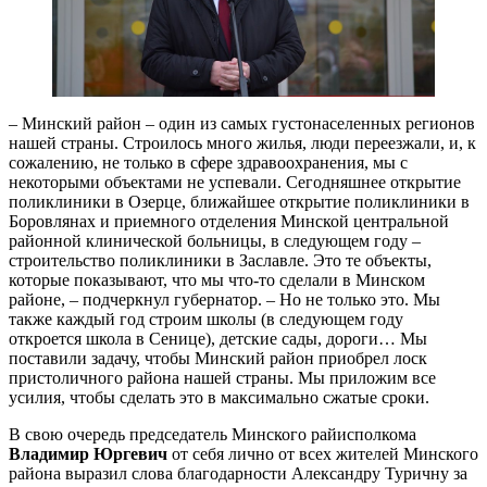
– Минский район – один из самых густонаселенных регионов
нашей страны. Строилось много жилья, люди переезжали, и, к
сожалению, не только в сфере здравоохранения, мы с
некоторыми объектами не успевали. Сегодняшнее открытие
поликлиники в Озерце, ближайшее открытие поликлиники в
Боровлянах и приемного отделения Минской центральной
районной клинической больницы, в следующем году –
строительство поликлиники в Заславле. Это те объекты,
которые показывают, что мы что-то сделали в Минском
районе, – подчеркнул губернатор. – Но не только это. Мы
также каждый год строим школы (в следующем году
откроется школа в Сенице), детские сады, дороги… Мы
поставили задачу, чтобы Минский район приобрел лоск
пристоличного района нашей страны. Мы приложим все
усилия, чтобы сделать это в максимально сжатые сроки.
В свою очередь председатель Минского райисполкома
Владимир Юргевич
от себя лично от всех жителей Минского
района выразил слова благодарности Александру Туричну за