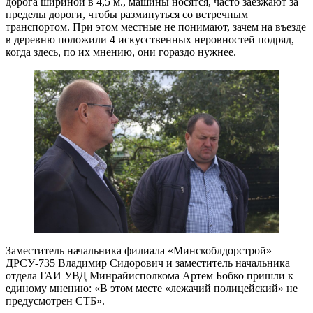
дорога шириной в 4,5 м., машины носятся, часто заезжают за
пределы дороги, чтобы разминуться со встречным
транспортом. При этом местные не понимают, зачем на въезде
в деревню положили 4 искусственных неровностей подряд,
когда здесь, по их мнению, они гораздо нужнее.
Заместитель начальника филиала «Минскоблдорстрой»
ДРСУ-735 Владимир Сидорович и заместитель начальника
отдела ГАИ УВД Минрайисполкома Артем Бобко пришли к
единому мнению: «В этом месте «лежачий полицейский» не
предусмотрен СТБ».