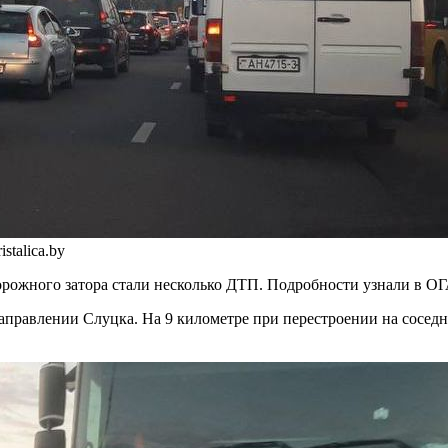
talica.by
 дорожного затора стали несколько ДТП. Подробности узнали в
аправлении Слуцка. На 9 километре при перестроении на соседн