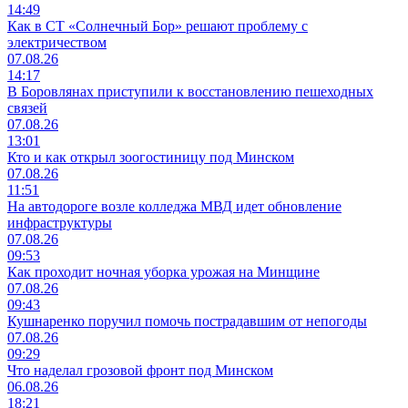
14:49
Как в СТ «Солнечный Бор» решают проблему с
электричеством
07.08.26
14:17
В Боровлянах приступили к восстановлению пешеходных
связей
07.08.26
13:01
Кто и как открыл зоогостиницу под Минском
07.08.26
11:51
На автодороге возле колледжа МВД идет обновление
инфраструктуры
07.08.26
09:53
Как проходит ночная уборка урожая на Минщине
07.08.26
09:43
Кушнаренко поручил помочь пострадавшим от непогоды
07.08.26
09:29
Что наделал грозовой фронт под Минском
06.08.26
18:21