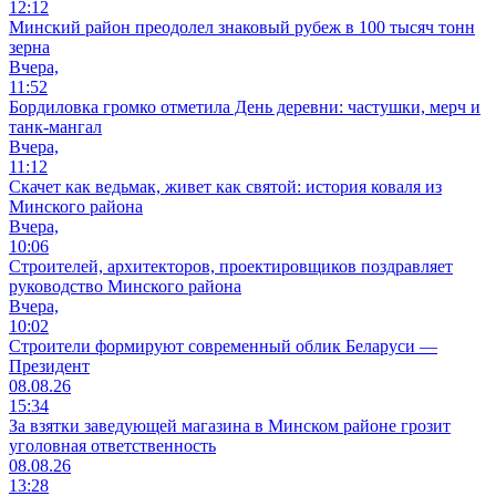
12:12
Минский район преодолел знаковый рубеж в 100 тысяч тонн
зерна
Вчера,
11:52
Бордиловка громко отметила День деревни: частушки, мерч и
танк-мангал
Вчера,
11:12
Скачет как ведьмак, живет как святой: история коваля из
Минского района
Вчера,
10:06
Cтроителей, архитекторов, проектировщиков поздравляет
руководство Минского района
Вчера,
10:02
Строители формируют современный облик Беларуси —
Президент
08.08.26
15:34
За взятки заведующей магазина в Минском районе грозит
уголовная ответственность
08.08.26
13:28