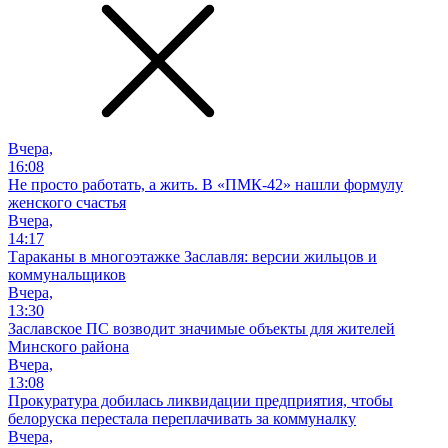
Вчера,
16:08
Не просто работать, а жить. В «ПМК-42» нашли формулу
женского счастья
Вчера,
14:17
Тараканы в многоэтажке Заславля: версии жильцов и
коммунальщиков
Вчера,
13:30
Заславское ПС возводит значимые объекты для жителей
Минского района
Вчера,
13:08
Прокуратура добилась ликвидации предприятия, чтобы
белоруска перестала переплачивать за коммуналку
Вчера,