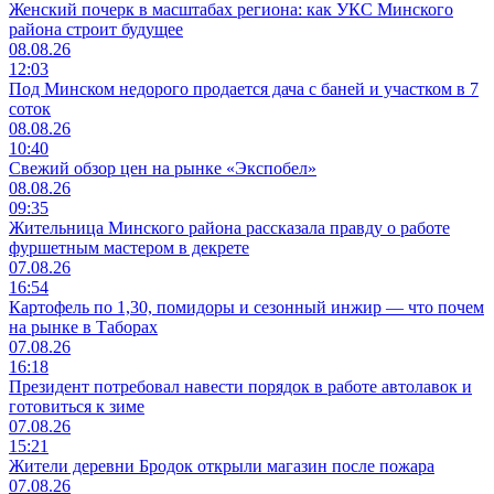
Женский почерк в масштабах региона: как УКС Минского
района строит будущее
08.08.26
12:03
Под Минском недорого продается дача с баней и участком в 7
соток
08.08.26
10:40
Свежий обзор цен на рынке «Экспобел»
08.08.26
09:35
Жительница Минского района рассказала правду о работе
фуршетным мастером в декрете
07.08.26
16:54
Картофель по 1,30, помидоры и сезонный инжир — что почем
на рынке в Таборах
07.08.26
16:18
Президент потребовал навести порядок в работе автолавок и
готовиться к зиме
07.08.26
15:21
Жители деревни Бродок открыли магазин после пожара
07.08.26