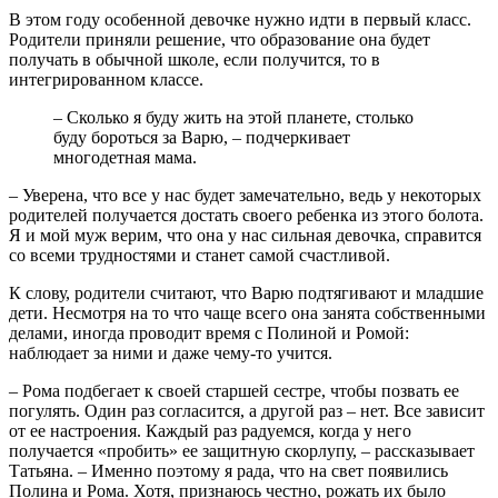
В этом году особенной девочке нужно идти в первый класс.
Родители приняли решение, что образование она будет
получать в обычной школе, если получится, то в
интегрированном классе.
– Сколько я буду жить на этой планете, столько
буду бороться за Варю, – подчеркивает
многодетная мама.
– Уверена, что все у нас будет замечательно, ведь у некоторых
родителей получается достать своего ребенка из этого болота.
Я и мой муж верим, что она у нас сильная девочка, справится
со всеми трудностями и станет самой счастливой.
К слову, родители считают, что Варю подтягивают и младшие
дети. Несмотря на то что чаще всего она занята собственными
делами, иногда проводит время с Полиной и Ромой:
наблюдает за ними и даже чему-то учится.
– Рома подбегает к своей старшей сестре, чтобы позвать ее
погулять. Один раз согласится, а другой раз – нет. Все зависит
от ее настроения. Каждый раз радуемся, когда у него
получается «пробить» ее защитную скорлупу, – рассказывает
Татьяна. – Именно поэтому я рада, что на свет появились
Полина и Рома. Хотя, признаюсь честно, рожать их было