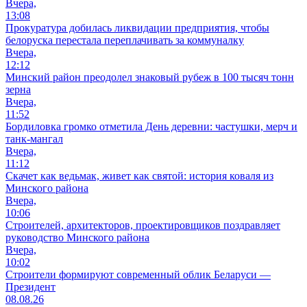
Вчера,
13:08
Прокуратура добилась ликвидации предприятия, чтобы
белоруска перестала переплачивать за коммуналку
Вчера,
12:12
Минский район преодолел знаковый рубеж в 100 тысяч тонн
зерна
Вчера,
11:52
Бордиловка громко отметила День деревни: частушки, мерч и
танк-мангал
Вчера,
11:12
Скачет как ведьмак, живет как святой: история коваля из
Минского района
Вчера,
10:06
Cтроителей, архитекторов, проектировщиков поздравляет
руководство Минского района
Вчера,
10:02
Строители формируют современный облик Беларуси —
Президент
08.08.26