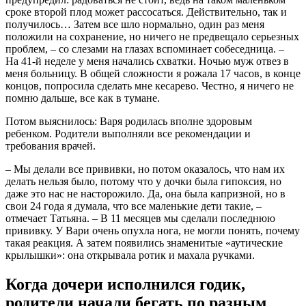
сроке второй плод может рассосаться. Действительно, так и
получилось… Затем все шло нормально, один раз меня
положили на сохранение, но ничего не предвещало серьезных
проблем, – со слезами на глазах вспоминает собеседница. –
На 41-й неделе у меня начались схватки. Ночью муж отвез в
меня больницу. В общей сложности я рожала 17 часов, в конце
концов, попросила сделать мне кесарево. Честно, я ничего не
помню дальше, все как в тумане.
Потом выяснилось: Варя родилась вполне здоровым
ребенком. Родители выполняли все рекомендации и
требования врачей.
– Мы делали все прививки, но потом оказалось, что нам их
делать нельзя было, потому что у дочки была гипоксия, но
даже это нас не насторожило. Да, она была капризной, но в
свои 24 года я думала, что все маленькие дети такие, –
отмечает Татьяна. – В 11 месяцев мы сделали последнюю
прививку. У Вари очень опухла нога, не могли понять, почему
такая реакция. А затем появились знаменитые «аутические
крылышки»: она открывала ротик и махала ручками.
Когда дочери исполнился годик,
родители начали бегать по разным