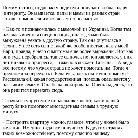
Помимо этого, поддержку родители получают и благодаря
интернету. Оказывается, папы и мамы из разных стран
готовы помочь своим коллегам по несчастью.
– Как-то я познакомилась с мамочкой из Украины. Когда там
началась военная спецоперация, она с детьми была
вынуждена уехать в другую страну. Так она очутилась в
Чехии. У нее есть сын с такой же особенностью, как у моей
Вари, правда, у него симптомы еще более выражены. Вот как
они туда перебрались, так ее сыночек не поправляется, у них
нет никакого прогресса, – тяжело вздыхает Татьяна. – А ведь
все потому, что чужая страна не хочет помогать им. Тогда я
предложила переехать в Беларусь, здесь им точно помогут!
Рассказала ей, какая государственная помощь оказывается у
нас таким семьям. Она была шокирована. Очень надеюсь, что
она решится переехать сюда.
Татьяна с супругом не понаслышке знают, как в нашей
республике помогают многодетным семьям в трудную
минуту.
– Построить квартиру можно, главное, чтобы у людей было
желание. Именно тогда все получится. В других странах
таких возможностей нет, поэтому спасибо нашему