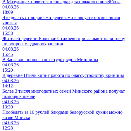
В Мачулищах появятся площадки для пляжного волейбола
04.08.26
18:09
Что делать с плодовыми деревьями в августе после снятия
урожая
04.08.26
15:58
Жителей деревни Большое Стиклево приглашают на встречу
по вопросам здравоохранения
04.08.26
15:45
В Заславле прошел слет студотрядов Минщины
04.08.26
15:20
В деревне Птичь кипит работа по благоустройству криницы
04.08.26
14:12
Более 3 тысяч многодетных семей Минского района получат
помощь к школе
04.08.26
13:30
Пообедать за 16 рублей блюдами белорусской кухни можно
возле Минска
04.08.26
12:28