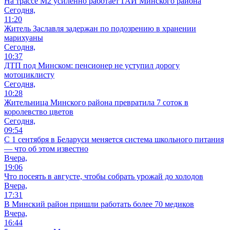
На трассе М2 усиленно работает ГАИ Минского района
Сегодня,
11:20
Житель Заславля задержан по подозрению в хранении
марихуаны
Сегодня,
10:37
ДТП под Минском: пенсионер не уступил дорогу
мотоциклисту
Сегодня,
10:28
Жительница Минского района превратила 7 соток в
королевство цветов
Сегодня,
09:54
С 1 сентября в Беларуси меняется система школьного питания
— что об этом известно
Вчера,
19:06
Что посеять в августе, чтобы собрать урожай до холодов
Вчера,
17:31
В Минский район пришли работать более 70 медиков
Вчера,
16:44