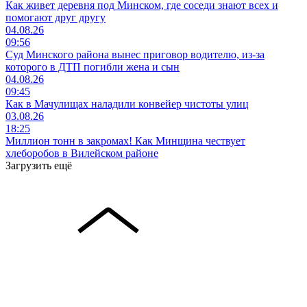
Как живет деревня под Минском, где соседи знают всех и
помогают друг другу
04.08.26
09:56
Суд Минского района вынес приговор водителю, из-за
которого в ДТП погибли жена и сын
04.08.26
09:45
Как в Мачулищах наладили конвейер чистоты улиц
03.08.26
18:25
Миллион тонн в закромах! Как Минщина чествует
хлеборобов в Вилейском районе
Загрузить ещё