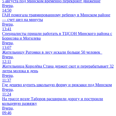
5 августа под Минском временно перекроют движение
Вчера,
14:50
ГАИ помогала травмированному ребенку в Минском районе
— счет шел на минуты
Вчера,
13:41
Специалисты пришли работать в ТЦСОН Минского района с
Борисова и Могилева
Вчера,
13:07
Жительницу Ратомки в лесу искали больше 50 человек
Вчера,
12:11
Жительница Королёва Стана держит скот и перерабатывает 32
литра молока в день
Вчера,
11:37
Где дешево купить школьную форму и рюкзаки под Минском
Вчера,
11:24
На трассе возле Таборов расширили дорогу и построили
кольцевую развязку
Вчера,
09:46