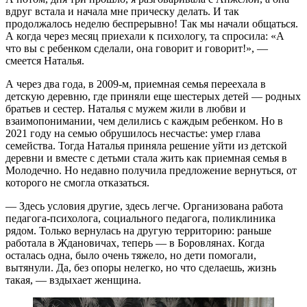
вдруг встала и начала мне прическу делать. И так
продолжалось неделю беспрерывно! Так мы начали общаться.
А когда через месяц приехали к психологу, та спросила: «А
что вы с ребенком сделали, она говорит и говорит!», —
смеется Наталья.
А через два года, в 2009-м, приемная семья переехала в
детскую деревню, где приняли еще шестерых детей — родных
братьев и сестер. Наталья с мужем жили в любви и
взаимопонимании, чем делились с каждым ребенком. Но в
2021 году на семью обрушилось несчастье: умер глава
семейства. Тогда Наталья приняла решение уйти из детской
деревни и вместе с детьми стала жить как приемная семья в
Молодечно. Но недавно получила предложение вернуться, от
которого не смогла отказаться.
— Здесь условия другие, здесь легче. Организована работа
педагога-психолога, социального педагога, поликлиника
рядом. Только вернулась на другую территорию: раньше
работала в Ждановичах, теперь — в Боровлянах. Когда
осталась одна, было очень тяжело, но дети помогали,
вытянули. Да, без опоры нелегко, но что сделаешь, жизнь
такая, — вздыхает женщина.