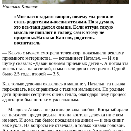
Наталья Каптюх
«Мне часто задают вопрос, почему мы решили
стать родителями-воспитателями. Но я думаю,
это все-таки дается свыше. Если оттуда такую
мысль не пошлют в голову, сам к этому не
придешь».
Наталья Каптюх, родитель-
воспитатель
— Как-то с мужем смотрели телевизор, показывали рекламу
приемного материнства, — вспоминает Наталья. — И я в
шутку сказала: «Давай возьмем приемных детей». А потом эта
мысль стала навязчивой, и мы взяли двоих сестричек. Одной
было 2,5 года, второй — 3,5.
Как только девочки оказались в машине у Натальи, та начала
переживать, как справиться с такими малышами. Но родные
дети приняли сестричек очень тепло, благодаря чему процесс
адаптации был не таким уж сложным.
— Младшая Анжела не разговаривала вообще. Когда забирали
ее, психолог предупредила, что на контакт девочка ни с кем
не идет. И дома так было: посадили на диван — и она сидит,
как кукла. На вопросы не отвечала, а только кивала головой.
А потом, дня три прошло, я разговаривала с Анжелой, а она