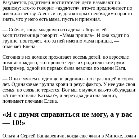
Разумеется, родителей-воспитателей дети называют по-
разному: кто-то говорит «дядя/тетя», кто-то предпочитает по
имени-отчеству. А есть и те, для которых необходимо просто
знать, что у него есть мама, пусть и приемная.
— Сейчас, когда младшую из садика забираю, ей
воспитательница говорит: «Мама пришла». И она ходит по
группе, повторяет, что за ней именно мама пришла, —
отмечает Елена.
Сегодня в их домике проживает восемь детей, но взрослые
помнят каждого, кто прошел через их родительские руки.
Например, одной из первых была девочка по имени Катя.
— Они с мужем в один день родились, но с разницей в сорок
лет. Одинаковые группа крови и резус фактор. У нее уже своя
семья, но связь не теряется. Вот мы с мужем как-то обсуждали:
«А где это наша Катька?», и через два дня она звонит, —
пожимает плечами Елена.
«Я с двумя справиться не могу, а у вас
— 10!»
Ольга и Сергей Бандаревичи, когда еще жили в Минске, взяли