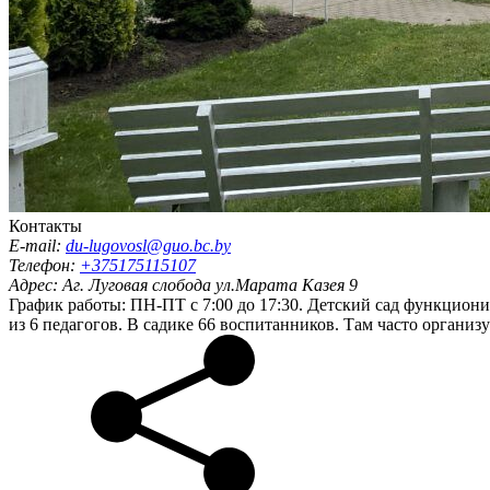
Контакты
E-mail:
du-lugovosl@guo.bc.by
Телефон:
+375175115107
Адрес:
Аг. Луговая слобода ул.Марата Казея 9
График работы: ПН-ПТ с 7:00 до 17:30. Детский сад функционир
из 6 педагогов. В садике 66 воспитанников. Там часто органи