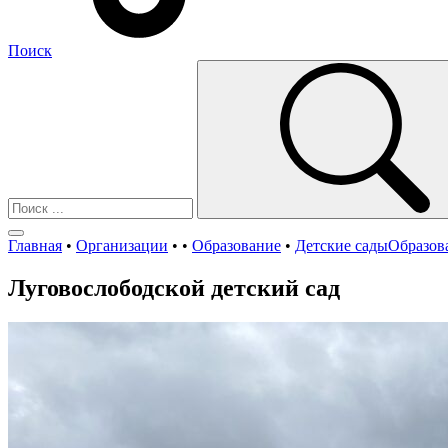
Поиск
Главная
•
Организации
•
•
Образование
•
Детские сады
Образов
Луговослободской детский сад