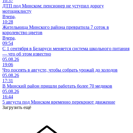
10:37
ДТП под Минском: пенсионер не уступил дорогу
мотоциклисту
Вчера,
10:28
Жительница Минского района превратила 7 соток в
королевство цветов
Вчера,
09:54
С 1 сентября в Беларуси меняется система школьного питания
— что об этом известно
05.08.26
19:06
Что посеять в августе, чтобы собрать урожай до холодов
05.08.26
17:31
В Минский район пришли работать более 70 медиков
05.08.26
16:44
5 августа под Минском временно перекроют движение
Загрузить ещё