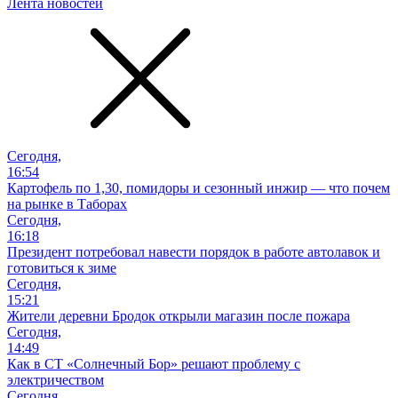
Лента новостей
Сегодня,
16:54
Картофель по 1,30, помидоры и сезонный инжир — что почем
на рынке в Таборах
Сегодня,
16:18
Президент потребовал навести порядок в работе автолавок и
готовиться к зиме
Сегодня,
15:21
Жители деревни Бродок открыли магазин после пожара
Сегодня,
14:49
Как в СТ «Солнечный Бор» решают проблему с
электричеством
Сегодня,