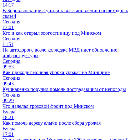
14:17
В Боровлянах приступили к восстановлению пешеходных
связей
Сегодня,
13:01
Кто и как открыл зоогостиницу под Минском
Сегодня,
11:51
На автодороге возле колледжа МВД идет обновление
инфраструктуры
Сегодня,
09:53
Как проходит ночная уборка урожая на Минщине
Сегодня,
09:43
Кушнаренко поручил помочь пострадавшим от непогоды
Сегодня,
09:29
Что наделал грозовой фронт под Минском
Вчера,
18:21
Как помочь дереву алычи после сбора урожая
Вчера,
17:01
Снять квартиру под Минском до 300 долларов — нашли 5