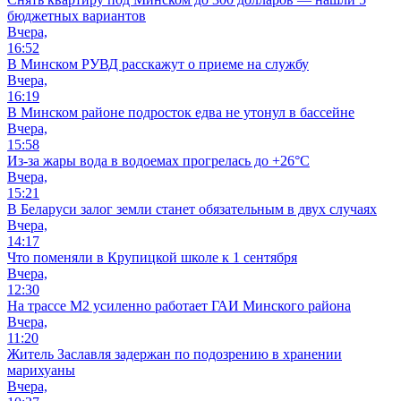
бюджетных вариантов
Вчера,
16:52
В Минском РУВД расскажут о приеме на службу
Вчера,
16:19
В Минском районе подросток едва не утонул в бассейне
Вчера,
15:58
Из-за жары вода в водоемах прогрелась до +26°C
Вчера,
15:21
В Беларуси залог земли станет обязательным в двух случаях
Вчера,
14:17
Что поменяли в Крупицкой школе к 1 сентября
Вчера,
12:30
На трассе М2 усиленно работает ГАИ Минского района
Вчера,
11:20
Житель Заславля задержан по подозрению в хранении
марихуаны
Вчера,