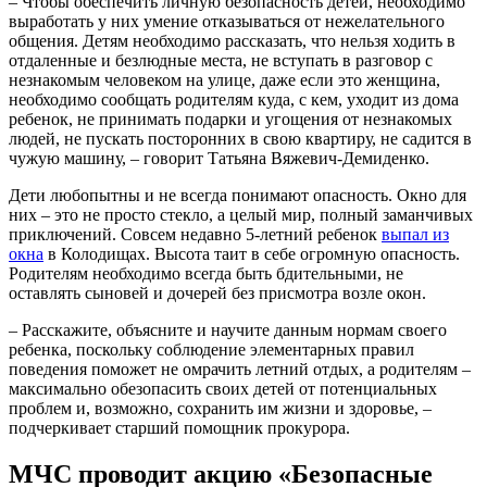
– Чтобы обеспечить личную безопасность детей, необходимо
выработать у них умение отказываться от нежелательного
общения. Детям необходимо рассказать, что нельзя ходить в
отдаленные и безлюдные места, не вступать в разговор с
незнакомым человеком на улице, даже если это женщина,
необходимо сообщать родителям куда, с кем, уходит из дома
ребенок, не принимать подарки и угощения от незнакомых
людей, не пускать посторонних в свою квартиру, не садится в
чужую машину, – говорит Татьяна Вяжевич-Демиденко.
Дети любопытны и не всегда понимают опасность. Окно для
них – это не просто стекло, а целый мир, полный заманчивых
приключений. Совсем недавно 5-летний ребенок
выпал из
окна
в Колодищах. Высота таит в себе огромную опасность.
Родителям необходимо всегда быть бдительными, не
оставлять сыновей и дочерей без присмотра возле окон.
– Расскажите, объясните и научите данным нормам своего
ребенка, поскольку соблюдение элементарных правил
поведения поможет не омрачить летний отдых, а родителям –
максимально обезопасить своих детей от потенциальных
проблем и, возможно, сохранить им жизни и здоровье, –
подчеркивает старший помощник прокурора.
МЧС проводит акцию «Безопасные