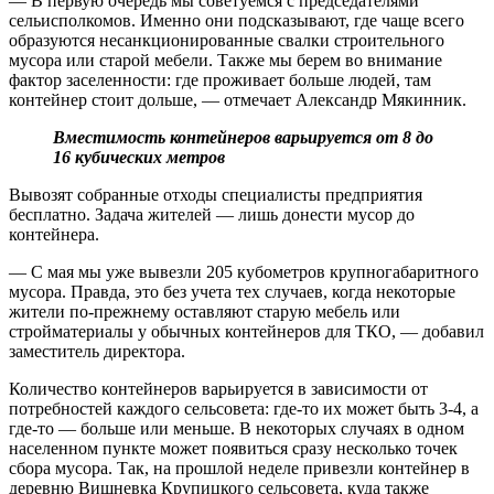
— В первую очередь мы советуемся с председателями
сельисполкомов. Именно они подсказывают, где чаще всего
образуются несанкционированные свалки строительного
мусора или старой мебели. Также мы берем во внимание
фактор заселенности: где проживает больше людей, там
контейнер стоит дольше, — отмечает Александр Мякинник.
Вместимость контейнеров варьируется от 8 до
16 кубических метров
Вывозят собранные отходы специалисты предприятия
бесплатно. Задача жителей — лишь донести мусор до
контейнера.
— С мая мы уже вывезли 205 кубометров крупногабаритного
мусора. Правда, это без учета тех случаев, когда некоторые
жители по-прежнему оставляют старую мебель или
стройматериалы у обычных контейнеров для ТКО, — добавил
заместитель директора.
Количество контейнеров варьируется в зависимости от
потребностей каждого сельсовета: где-то их может быть 3-4, а
где-то — больше или меньше. В некоторых случаях в одном
населенном пункте может появиться сразу несколько точек
сбора мусора. Так, на прошлой неделе привезли контейнер в
деревню Вишневка Крупицкого сельсовета, куда также