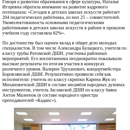
Говоря о развитии образования в сфере культуры, Наталья
Игоревна обратила внимание на развитие кадрового
потенциала: «Сегодня в детских школах искусств работает
204 педагогических работника, из них 25 – совместителей.
Укомплектованность основными педагогическими
работниками в детских школах искусств в районе в прошлом
учебном году составляла 82%».
По достоинству был оценен вклад в общее дело молодых
специалистов. В том числе Александра Булацкого, учителя по
классу трубы Ратомской ДШИ, участника районных
мероприятий. Его воспитанники неоднократно показывали
высокие результаты по итогам участия в конкурсах
различного уровня. Валерии Труханович, концертмейстера
Боровлянской ДШИ. Результативно проявили себя как
исполнители: учитель по классу скрипки Карина Жук из
Михановичской ДШИ в составе ансамбля народных духовых
инструментов, учитель Заславской ДШИ по классу баяна
Антон Малеенок (в составе народного оркестра
преподавателей «Каданс»).