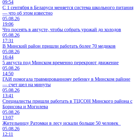
09:54
С 1 сентября в Беларуси меняется система школьного питания
— что об этом известно
05.08.26
19:06
Что посеять в августе, чтобы собрать урожай до холодов
05.08.26
17:31
В Минский район пришли работать более 70 медиков
05.08.26
16:44
5 августа под Минском временно перекроют движение
05.08.26
14:50
ГАИ помогала травмированному ребенку в Минском районе
— счет шел на минуты
05.08.26
13:41
Специалисты пришли работать в ТЦСОН Минского района с
Борисова и Могилева
05.08.26
13:07
Жительницу Ратомки в лесу искали больше 50 человек
05.08.26
12:11