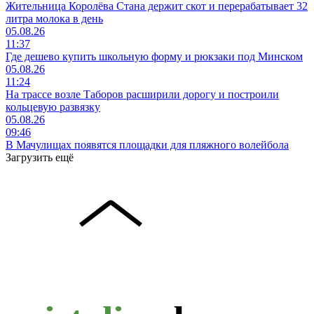
Жительница Королёва Стана держит скот и перерабатывает 32
литра молока в день
05.08.26
11:37
Где дешево купить школьную форму и рюкзаки под Минском
05.08.26
11:24
На трассе возле Таборов расширили дорогу и построили
кольцевую развязку
05.08.26
09:46
В Мачулищах появятся площадки для пляжного волейбола
Загрузить ещё