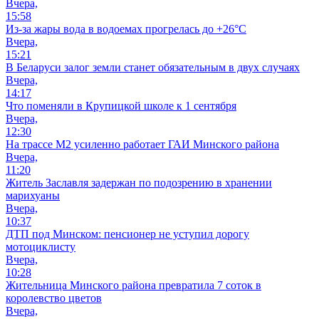
Вчера,
15:58
Из-за жары вода в водоемах прогрелась до +26°C
Вчера,
15:21
В Беларуси залог земли станет обязательным в двух случаях
Вчера,
14:17
Что поменяли в Крупицкой школе к 1 сентября
Вчера,
12:30
На трассе М2 усиленно работает ГАИ Минского района
Вчера,
11:20
Житель Заславля задержан по подозрению в хранении
марихуаны
Вчера,
10:37
ДТП под Минском: пенсионер не уступил дорогу
мотоциклисту
Вчера,
10:28
Жительница Минского района превратила 7 соток в
королевство цветов
Вчера,