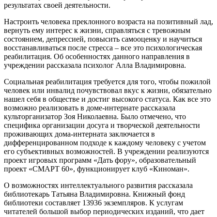
результатах своей деятельности.
Настроить человека преклонного возраста на позитивный лад,
вернуть ему интерес к жизни, справляться с тревожным
состоянием, депрессией, повысить самооценку и научиться
восстанавливаться после стресса – все это психологическая
реабилитация. Об особенностях данного направления в
учреждении рассказала психолог Алла Владимировна.
Социальная реабилитация требуется для того, чтобы пожилой
человек или инвалид почувствовал вкус к жизни, обязательно
нашел себя в обществе и достиг высокого статуса. Как все это
возможно реализовать в доме-интернате рассказала
культорганизатор Зоя Николаевна. Было отмечено, что
специфика организации досуга и творческой деятельности
проживающих дома-интерната заключается в
дифференцированном подходе к каждому человеку с учетом
его субъективных возможностей. В учреждении реализуются
проект игровых программ «Дать фору», образовательный
проект «СМАРТ 60», функционирует клуб «Киноман».
О возможностях интеллектуального развития рассказала
библиотекарь Татьяна Владимировна. Книжный фонд
библиотеки составляет 13936 экземпляров. К услугам
читателей большой выбор периодических изданий, что дает