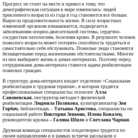
Прогресс не стоит на месте и привел к тому, что
демографическая ситуация в мире изменилась: людей
преклонного возраста из года в год становится все больше.
Выросла продолжительность жизни. В силу возрастных
изменений организм изнашивается, подвергается
заболеваниям опорно-двигательной системы, сердечно-
сосудистым патологиям, болезням крови. В результате человек
пожилого возраста может потерять способность трудиться и
самостоятельно себя обслуживать. Пожилые люди становятся
беззащитными перед жизненными обстоятельствами. Многие
из них выбирают жизнь в домах-интернатах. Поэтому перед
сотрудниками дома-интерната ставится задача реабилитации
пожилых граждан.
В структуру дома-интерната входит отделение «Социальная
реабилитация и трудовая терапия», в котором трудятся
профессиональные специалисты: психолог
Алла
Савоневская
, инструктор-методист физической
реабилитации
Людмила Полякова
, культорганизатор
Зоя
Горбач
, библиотекарь –
Татьяна Аристова
, специалисты по
социальной работе
Виктория Зеньчик
,
Илона Ковалец
,
руководители кружка
– Галина Шило
и
Светлана Чарная
.
Дружная команда специалистов плодотворно трудится по
своим направлениям и в рамках встречи рассказали о