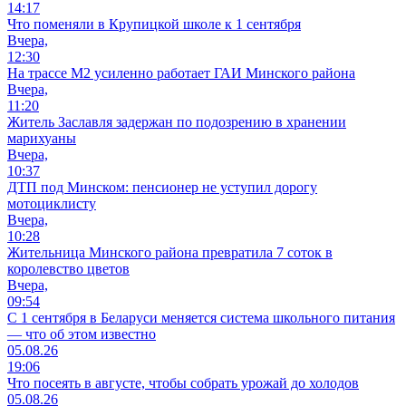
14:17
Что поменяли в Крупицкой школе к 1 сентября
Вчера,
12:30
На трассе М2 усиленно работает ГАИ Минского района
Вчера,
11:20
Житель Заславля задержан по подозрению в хранении
марихуаны
Вчера,
10:37
ДТП под Минском: пенсионер не уступил дорогу
мотоциклисту
Вчера,
10:28
Жительница Минского района превратила 7 соток в
королевство цветов
Вчера,
09:54
С 1 сентября в Беларуси меняется система школьного питания
— что об этом известно
05.08.26
19:06
Что посеять в августе, чтобы собрать урожай до холодов
05.08.26