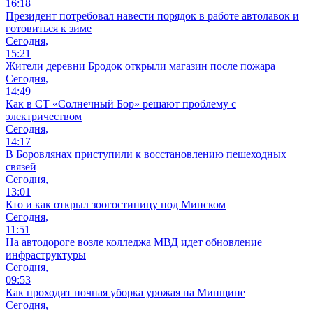
16:18
Президент потребовал навести порядок в работе автолавок и
готовиться к зиме
Сегодня,
15:21
Жители деревни Бродок открыли магазин после пожара
Сегодня,
14:49
Как в СТ «Солнечный Бор» решают проблему с
электричеством
Сегодня,
14:17
В Боровлянах приступили к восстановлению пешеходных
связей
Сегодня,
13:01
Кто и как открыл зоогостиницу под Минском
Сегодня,
11:51
На автодороге возле колледжа МВД идет обновление
инфраструктуры
Сегодня,
09:53
Как проходит ночная уборка урожая на Минщине
Сегодня,