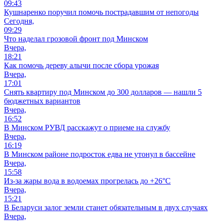
09:43
Кушнаренко поручил помочь пострадавшим от непогоды
Сегодня,
09:29
Что наделал грозовой фронт под Минском
Вчера,
18:21
Как помочь дереву алычи после сбора урожая
Вчера,
17:01
Снять квартиру под Минском до 300 долларов — нашли 5
бюджетных вариантов
Вчера,
16:52
В Минском РУВД расскажут о приеме на службу
Вчера,
16:19
В Минском районе подросток едва не утонул в бассейне
Вчера,
15:58
Из-за жары вода в водоемах прогрелась до +26°C
Вчера,
15:21
В Беларуси залог земли станет обязательным в двух случаях
Вчера,