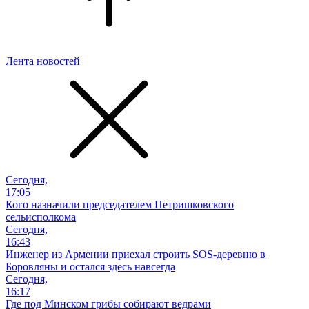
Лента новостей
Сегодня,
17:05
Кого назначили председателем Петришковского
сельисполкома
Сегодня,
16:43
Инженер из Армении приехал строить SOS-деревню в
Боровляны и остался здесь навсегда
Сегодня,
16:17
Где под Минском грибы собирают ведрами