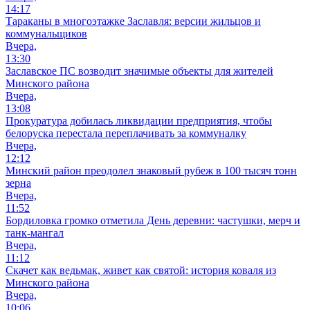
14:17
Тараканы в многоэтажке Заславля: версии жильцов и
коммунальщиков
Вчера,
13:30
Заславское ПС возводит значимые объекты для жителей
Минского района
Вчера,
13:08
Прокуратура добилась ликвидации предприятия, чтобы
белоруска перестала переплачивать за коммуналку
Вчера,
12:12
Минский район преодолел знаковый рубеж в 100 тысяч тонн
зерна
Вчера,
11:52
Бордиловка громко отметила День деревни: частушки, мерч и
танк-мангал
Вчера,
11:12
Скачет как ведьмак, живет как святой: история коваля из
Минского района
Вчера,
10:06