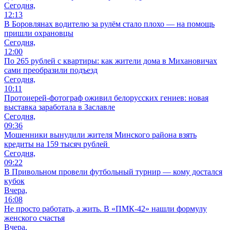
Сегодня,
12:13
В Боровлянах водителю за рулём стало плохо — на помощь
пришли охрановцы
Сегодня,
12:00
По 265 рублей с квартиры: как жители дома в Михановичах
сами преобразили подъезд
Сегодня,
10:11
Протоиерей-фотограф оживил белорусских гениев: новая
выставка заработала в Заславле
Сегодня,
09:36
Мошенники вынудили жителя Минского района взять
кредиты на 159 тысяч рублей
Сегодня,
09:22
В Привольном провели футбольный турнир — кому достался
кубок
Вчера,
16:08
Не просто работать, а жить. В «ПМК-42» нашли формулу
женского счастья
Вчера,