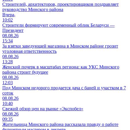
Cтроителей, архитекторов, проектировщиков поздравляет
руководство Минского района
Вчера,
10:02
Строители формируют современный облик Беларуси —
Президент
08.08.26
15:34
За взятки заведующей магазина в Минском районе грозит
уголовная ответственность
08.08.26
13:28
Женский почерк в масштабах региона: как УКС Минского
района строит будущее
08.08.26
12:03
Под Минском недорого продается дача с баней и участком в 7
соток
08.08.26
10:40
Свежий обзор цен на рынке «Экспобел»
08.08.26
09:35
Жительница Минского района рассказала правду о работе
фуршетным мастером в декрете