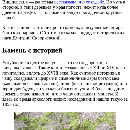
Вишневских — ранее мы
рассказывали о ее судьбе
. Но чуть в
стороне, в тени деревьев у края погоста, лежит куда более
древний артефакт — огромный валун с загадочной круглой
чашей.
Как выяснилось, это не просто камень, а ритуальный алтарь
балтских народов. Об этом рассказал кандидат исторических
наук Дмитрий Скворчевский.
Камень с историей
Углубление в центре валуна — это не след эрозии, а
ритуальная чаша. Такие камни создавались с XII по XIV век и
почитались вплоть до XVIII века. Как считают историки, в
чашу складывали щедрые и символичные дары богам: мед
(как символ сладкой жизни), пиво (как напиток ритуалов) или
зерно для будущего урожая и благополучия. В более поздние
времена стало известно, что в чашу опускали и монеты. И
здесь во время археологических исследований нашли такую за
1853 год.