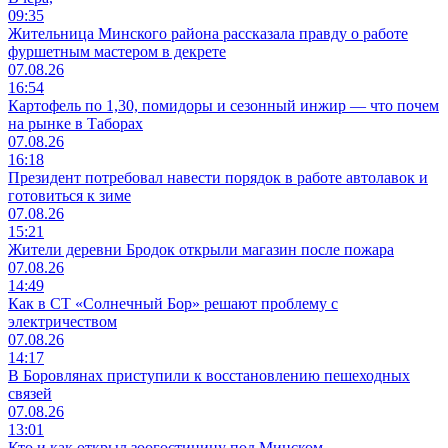
09:35
Жительница Минского района рассказала правду о работе
фуршетным мастером в декрете
07.08.26
16:54
Картофель по 1,30, помидоры и сезонный инжир — что почем
на рынке в Таборах
07.08.26
16:18
Президент потребовал навести порядок в работе автолавок и
готовиться к зиме
07.08.26
15:21
Жители деревни Бродок открыли магазин после пожара
07.08.26
14:49
Как в СТ «Солнечный Бор» решают проблему с
электричеством
07.08.26
14:17
В Боровлянах приступили к восстановлению пешеходных
связей
07.08.26
13:01
Кто и как открыл зоогостиницу под Минском