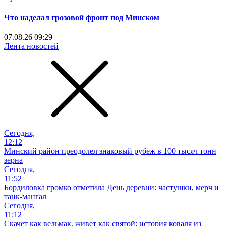
Что наделал грозовой фронт под Минском
07.08.26 09:29
Лента новостей
Сегодня,
12:12
Минский район преодолел знаковый рубеж в 100 тысяч тонн
зерна
Сегодня,
11:52
Бордиловка громко отметила День деревни: частушки, мерч и
танк-мангал
Сегодня,
11:12
Скачет как ведьмак, живет как святой: история коваля из