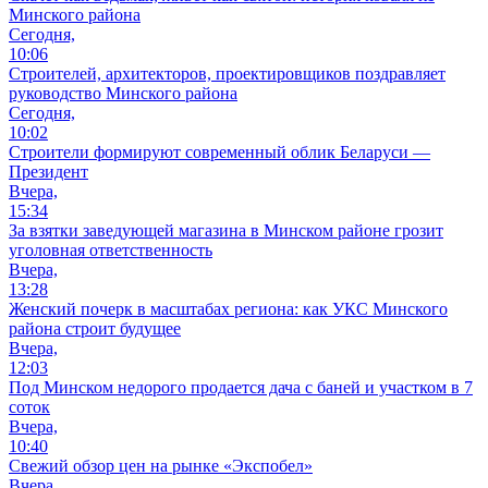
Минского района
Сегодня,
10:06
Cтроителей, архитекторов, проектировщиков поздравляет
руководство Минского района
Сегодня,
10:02
Строители формируют современный облик Беларуси —
Президент
Вчера,
15:34
За взятки заведующей магазина в Минском районе грозит
уголовная ответственность
Вчера,
13:28
Женский почерк в масштабах региона: как УКС Минского
района строит будущее
Вчера,
12:03
Под Минском недорого продается дача с баней и участком в 7
соток
Вчера,
10:40
Свежий обзор цен на рынке «Экспобел»
Вчера,