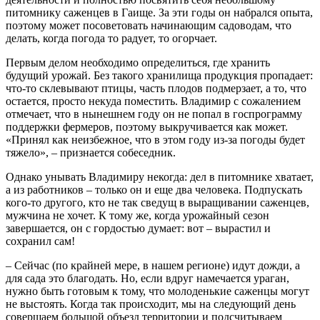
питомнику саженцев в Гаище. За эти годы он набрался опыта,
поэтому может посоветовать начинающим садоводам, что
делать, когда погода то радует, то огорчает.
Первым делом необходимо определиться, где хранить
будущий урожай. Без такого хранилища продукция пропадает:
что-то склевывают птицы, часть плодов подмерзает, а то, что
остается, просто некуда поместить. Владимир с сожалением
отмечает, что в нынешнем году он не попал в госпрограмму
поддержки фермеров, поэтому выкручивается как может.
«Принял как неизбежное, что в этом году из-за погоды будет
тяжело», – признается собеседник.
Однако унывать Владимиру некогда: дел в питомнике хватает,
а из работников – только он и еще два человека. Подпускать
кого-то другого, кто не так сведущ в выращивании саженцев,
мужчина не хочет. К тому же, когда урожайный сезон
завершается, он с гордостью думает: вот – вырастил и
сохранил сам!
– Сейчас (по крайней мере, в нашем регионе) идут дожди, а
для сада это благодать. Но, если вдруг намечается ураган,
нужно быть готовым к тому, что молоденькие саженцы могут
не выстоять. Когда так происходит, мы на следующий день
совершаем большой объезд территории и подсчитываем