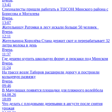
Вчера,
13:41
Специалисты пришли работать в ТЦСОН Минского района с
Борисова и Могилева
Вчера,
13:07
Жительницу Ратомки в лесу искали больше 50 человек
Вчера,
12:11
Жительница Королёва Стана держит скот и перерабатывает 32
литра молока в день
Вчера,
11:37
Где дешево купить школьную форму и рюкзаки под Минском
Вчера,
11:24
На трассе возле Таборов расширили дорогу и построили
кольцевую развязку
Вчера,
09:46
В Мачулищах появятся площадки для пляжного волейбола
04.08.26
18:09
Что делать с плодовыми деревьями в августе после снятия
урожая