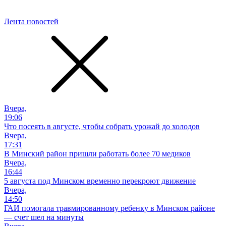
Лента новостей
Вчера,
19:06
Что посеять в августе, чтобы собрать урожай до холодов
Вчера,
17:31
В Минский район пришли работать более 70 медиков
Вчера,
16:44
5 августа под Минском временно перекроют движение
Вчера,
14:50
ГАИ помогала травмированному ребенку в Минском районе
— счет шел на минуты