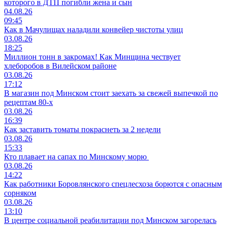
которого в ДТП погибли жена и сын
04.08.26
09:45
Как в Мачулищах наладили конвейер чистоты улиц
03.08.26
18:25
Миллион тонн в закромах! Как Минщина чествует
хлеборобов в Вилейском районе
03.08.26
17:12
В магазин под Минском стоит заехать за свежей выпечкой по
рецептам 80-х
03.08.26
16:39
Как заставить томаты покраснеть за 2 недели
03.08.26
15:33
Кто плавает на сапах по Минскому морю
03.08.26
14:22
Как работники Боровлянского спецлесхоза борются с опасным
сорняком
03.08.26
13:10
В центре социальной реабилитации под Минском загорелась