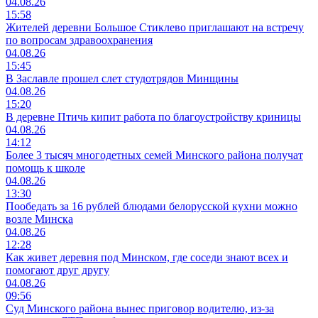
04.08.26
15:58
Жителей деревни Большое Стиклево приглашают на встречу
по вопросам здравоохранения
04.08.26
15:45
В Заславле прошел слет студотрядов Минщины
04.08.26
15:20
В деревне Птичь кипит работа по благоустройству криницы
04.08.26
14:12
Более 3 тысяч многодетных семей Минского района получат
помощь к школе
04.08.26
13:30
Пообедать за 16 рублей блюдами белорусской кухни можно
возле Минска
04.08.26
12:28
Как живет деревня под Минском, где соседи знают всех и
помогают друг другу
04.08.26
09:56
Суд Минского района вынес приговор водителю, из-за