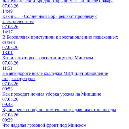
Жители деревни Бродок открыли магазин после пожара
07.08.26
14:49
Как в СТ «Солнечный Бор» решают проблему с
электричеством
07.08.26
14:17
В Боровлянах приступили к восстановлению пешеходных
связей
07.08.26
13:01
Кто и как открыл зоогостиницу под Минском
07.08.26
11:51
На автодороге возле колледжа МВД идет обновление
инфраструктуры
07.08.26
09:53
Как проходит ночная уборка урожая на Минщине
07.08.26
09:43
Кушнаренко поручил помочь пострадавшим от непогоды
07.08.26
09:29
Что наделал грозовой фронт под Минском