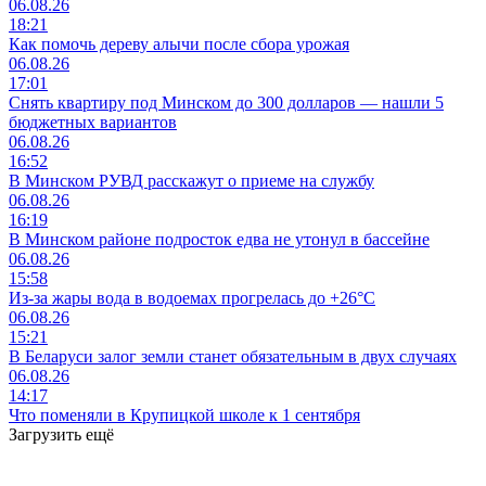
06.08.26
18:21
Как помочь дереву алычи после сбора урожая
06.08.26
17:01
Снять квартиру под Минском до 300 долларов — нашли 5
бюджетных вариантов
06.08.26
16:52
В Минском РУВД расскажут о приеме на службу
06.08.26
16:19
В Минском районе подросток едва не утонул в бассейне
06.08.26
15:58
Из-за жары вода в водоемах прогрелась до +26°C
06.08.26
15:21
В Беларуси залог земли станет обязательным в двух случаях
06.08.26
14:17
Что поменяли в Крупицкой школе к 1 сентября
Загрузить ещё