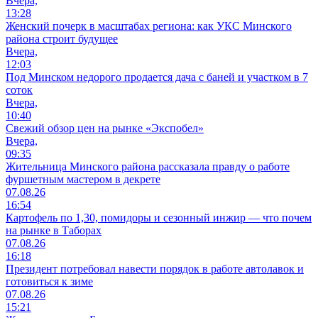
Вчера,
13:28
Женский почерк в масштабах региона: как УКС Минского
района строит будущее
Вчера,
12:03
Под Минском недорого продается дача с баней и участком в 7
соток
Вчера,
10:40
Свежий обзор цен на рынке «Экспобел»
Вчера,
09:35
Жительница Минского района рассказала правду о работе
фуршетным мастером в декрете
07.08.26
16:54
Картофель по 1,30, помидоры и сезонный инжир — что почем
на рынке в Таборах
07.08.26
16:18
Президент потребовал навести порядок в работе автолавок и
готовиться к зиме
07.08.26
15:21