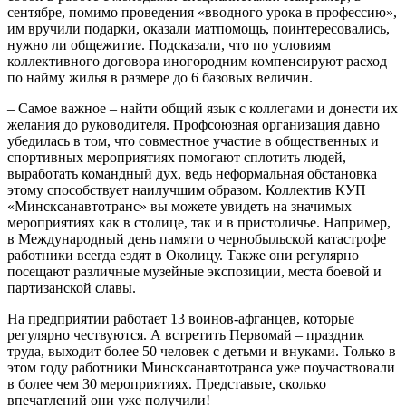
сентябре, помимо проведения «вводного урока в профессию»,
им вручили подарки, оказали матпомощь, поинтересовались,
нужно ли общежитие. Подсказали, что по условиям
коллективного договора иногородним компенсируют расход
по найму жилья в размере до 6 базовых величин.
– Самое важное – найти общий язык с коллегами и донести их
желания до руководителя. Профсоюзная организация давно
убедилась в том, что совместное участие в общественных и
спортивных мероприятиях помогают сплотить людей,
выработать командный дух, ведь неформальная обстановка
этому способствует наилучшим образом. Коллектив КУП
«Минсксанавтотранс» вы можете увидеть на значимых
мероприятиях как в столице, так и в пристоличье. Например,
в Международный день памяти о чернобыльской катастрофе
работники всегда ездят в Околицу. Также они регулярно
посещают различные музейные экспозиции, места боевой и
партизанской славы.
На предприятии работает 13 воинов-афганцев, которые
регулярно чествуются. А встретить Первомай – праздник
труда, выходит более 50 человек с детьми и внуками. Только в
этом году работники Минсксанавтотранса уже поучаствовали
в более чем 30 мероприятиях. Представьте, сколько
впечатлений они уже получили!