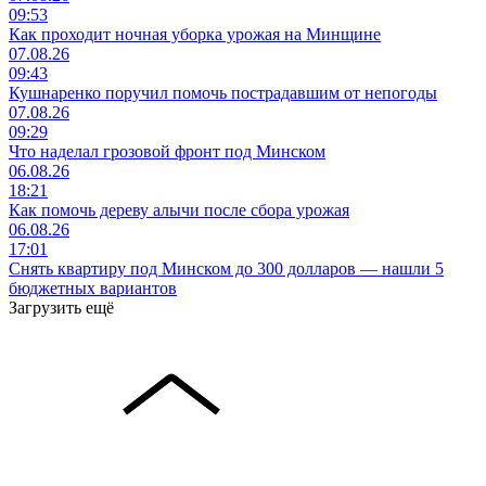
09:53
Как проходит ночная уборка урожая на Минщине
07.08.26
09:43
Кушнаренко поручил помочь пострадавшим от непогоды
07.08.26
09:29
Что наделал грозовой фронт под Минском
06.08.26
18:21
Как помочь дереву алычи после сбора урожая
06.08.26
17:01
Снять квартиру под Минском до 300 долларов — нашли 5
бюджетных вариантов
Загрузить ещё