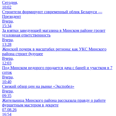
Сегодня,
10:02
Строители формируют современный облик Беларуси —
Президент
Вчера,
15:34
За взятки заведующей магазина в Минском районе грозит
уголовная ответственность
Вчера,
13:28
Женский почерк в масштабах региона: как УКС Минского
района строит будущее
Вчера,
12:03
Под Минском недорого продается дача с баней и участком в 7
соток
Вчера,
10:40
Свежий обзор цен на рынке «Экспобел»
Вчера,
09:35
Жительница Минского района рассказала правду о работе
фуршетным мастером в декрете
07.08.26
16:54