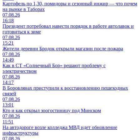
Картофель по 1,30, помидоры и сезонный инжир — что почем
на рынке в Таборах
07.08.26
16:18
Президент потребовал навести порядок в работе автолавок и
готовиться к зиме
07.08.26
15:21
Жители деревни Бродок открыли магазин после пожара
07.08.26
14:49
Как в СТ «Солнечный Бор» решают проблему с
электричеством
07.08.26
14:17
В Боровлянах приступили к восстановлению пешеходных
связей
07.08.26
13:01
Кто и как открыл зоогостиницу под Минском
07.08.26
11:51
На автодороге возле колледжа МВД идет обновление
инфраструктуры
07.08.26