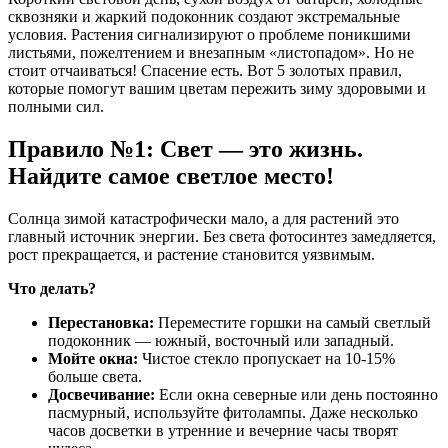
сквозняки и жаркий подоконник создают экстремальные
условия. Растения сигнализируют о проблеме поникшими
листьями, пожелтением и внезапным «листопадом». Но не
стоит отчаиваться! Спасение есть. Вот 5 золотых правил,
которые помогут вашим цветам пережить зиму здоровыми и
полными сил.
Правило №1: Свет — это жизнь.
Найдите самое светлое место!
Солнца зимой катастрофически мало, а для растений это
главный источник энергии. Без света фотосинтез замедляется,
рост прекращается, и растение становится уязвимым.
Что делать?
Перестановка:
Переместите горшки на самый светлый
подоконник — южный, восточный или западный.
Мойте окна:
Чистое стекло пропускает на 10-15%
больше света.
Досвечивание:
Если окна северные или день постоянно
пасмурный, используйте фитолампы. Даже несколько
часов досветки в утренние и вечерние часы творят