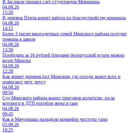
В Заславле прошел слет студотрядов Минщины
04.08.26
15:20
В деревне Птичь кипит работа по благоустройству криницы
04.08.26
14:12
Более 3 тысяч многодетных семей Минского района получат
помощь к школе
04.08.26
13:30
Пообедать за 16 рублей блюдами белорусской кухни можно
возле Минска
04.08.26
12:28
Как живет деревня под Минском, где соседи знают всех и
помогают друг другу
04.08.26
09:56
Суд Минского района вынес приговор водителю, из-за
которого в ДТП погибли жена и сын
04.08.26
09:45
Как в Мачулищах наладили конвейер чистоты улиц
03.08.26
18:25