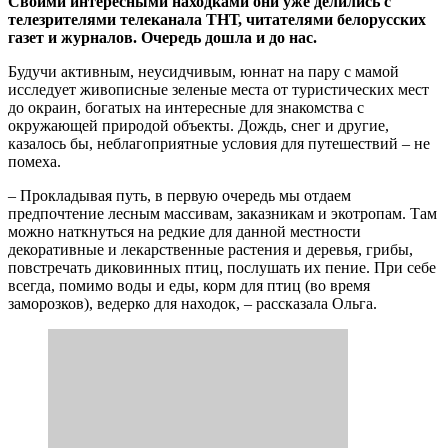
Своими интересными находками они уже делились с
телезрителями телеканала ТНТ, читателями белорусских
газет и журналов. Очередь дошла и до нас.
Будучи активным, неусидчивым, юннат на пару с мамой
исследует живописные зеленые места от туристических мест
до окраин, богатых на интересные для знакомства с
окружающей природой объекты. Дождь, снег и другие,
казалось бы, неблагоприятные условия для путешествий – не
помеха.
– Прокладывая путь, в первую очередь мы отдаем
предпочтение лесным массивам, заказникам и экотропам. Там
можно наткнуться на редкие для данной местности
декоративные и лекарственные растения и деревья, грибы,
повстречать диковинных птиц, послушать их пение. При себе
всегда, помимо воды и еды, корм для птиц (во время
заморозков), ведерко для находок, – рассказала Ольга.