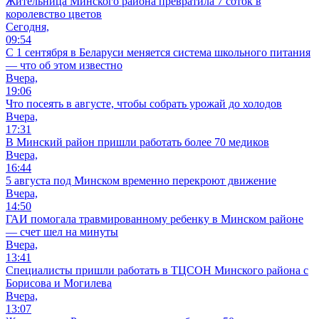
Жительница Минского района превратила 7 соток в
королевство цветов
Сегодня,
09:54
С 1 сентября в Беларуси меняется система школьного питания
— что об этом известно
Вчера,
19:06
Что посеять в августе, чтобы собрать урожай до холодов
Вчера,
17:31
В Минский район пришли работать более 70 медиков
Вчера,
16:44
5 августа под Минском временно перекроют движение
Вчера,
14:50
ГАИ помогала травмированному ребенку в Минском районе
— счет шел на минуты
Вчера,
13:41
Специалисты пришли работать в ТЦСОН Минского района с
Борисова и Могилева
Вчера,
13:07