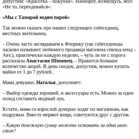
допустим: «Красотка – покупай». Наоборот, возмущусь, мол:
«Не то, переодевайся».
«Мы с Тамарой ходим парой»
Так можно сказать про наших следующих собеседниц,
местных жительниц.
– Очень часто заглядываем к Флорику (так собеседницы
ласково называют любимого продавца магазина секонд-хенд –
Авт.), практически каждую неделю, – чуть ли не с порога
рассказала
Анастасия Шиховец.
– Нравится большое
количество акций. В день скидок, допустим, можно купить
майки от 1 до 7 рублей.
Мама девушки,
Наталья
, дополняет:
– Выбор одежды хороший, и аксессуары есть. Можно за один
поход составить модный лук.
Кстати, мама со взрослой дочерью ходят по магазинам, как
подружки. Вместе меряют вещи, советуются друг с другом.
–
Какую денежную сумму можете оставить за один шоп-
стоп?