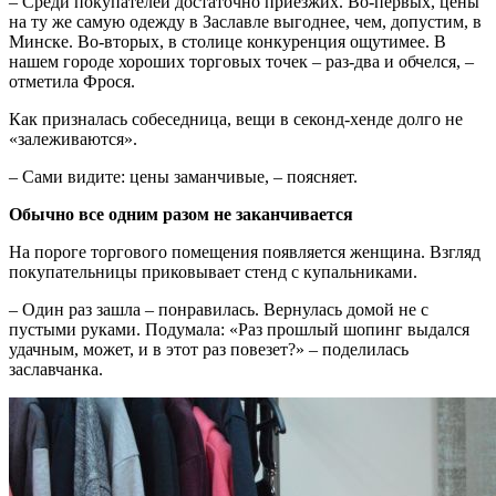
– Среди покупателей достаточно приезжих. Во-первых, цены
на ту же самую одежду в Заславле выгоднее, чем, допустим, в
Минске. Во-вторых, в столице конкуренция ощутимее. В
нашем городе хороших торговых точек – раз-два и обчелся, –
отметила Фрося.
Как призналась собеседница, вещи в секонд-хенде долго не
«залеживаются».
– Сами видите: цены заманчивые, – поясняет.
Обычно все одним разом не заканчивается
На пороге торгового помещения появляется женщина. Взгляд
покупательницы приковывает стенд с купальниками.
– Один раз зашла – понравилась. Вернулась домой не с
пустыми руками. Подумала: «Раз прошлый шопинг выдался
удачным, может, и в этот раз повезет?» – поделилась
заславчанка.