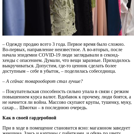
– Одежду продаю всего 3 года. Первое время было сложно.
Во-первых, направление неизвестное. А во-вторых, после
начала эпидемии COVID-19 люди заглядывали в секонд-
хенды с опасением. Думали, что вещи заразные. Приходилось
выкручиваться. Допустим, где-то ценник сделать более
доступным – себе в убыток, – поделилась собеседница.
–
А сейчас товарооборот стал лучше?
– Покупательская способность сильно упала в связи с резким
повышением курса валют. Вдобавок к прочему, люди боятся, а
не начнется ли война. Массово скупают крупы, тушенку, муку,
сахар… Шмотки – в последнюю очередь.
Как в своей гардеробной
При в ходе в помещение становится ясно: магазином заведует
женщина. Здесь и картины с пайетками, и обувь по цвету