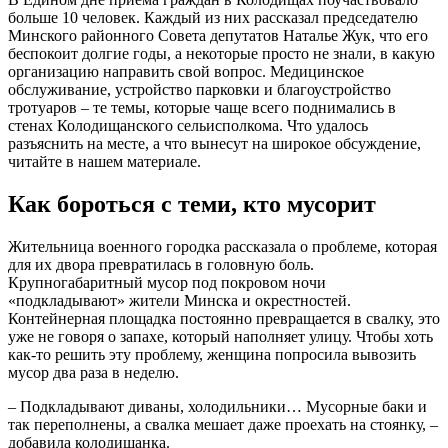
больше 10 человек. Каждый из них рассказал председателю
Минского районного Совета депутатов Наталье Жук, что его
беспокоит долгие годы, а некоторые просто не знали, в какую
организацию направить свой вопрос. Медицинское
обслуживание, устройство парковки и благоустройство
тротуаров – те темы, которые чаще всего поднимались в
стенах Колодищанского сельисполкома. Что удалось
разъяснить на месте, а что вынесут на широкое обсуждение,
читайте в нашем материале.
Как бороться с теми, кто мусорит
Жительница военного городка рассказала о проблеме, которая
для их двора превратилась в головную боль.
Крупногабаритный мусор под покровом ночи
«подкладывают» жители Минска и окрестностей.
Контейнерная площадка постоянно превращается в свалку, это
уже не говоря о запахе, который наполняет улицу. Чтобы хоть
как-то решить эту проблему, женщина попросила вывозить
мусор два раза в неделю.
– Подкладывают диваны, холодильники… Мусорные баки и
так переполнены, а свалка мешает даже проехать на стоянку, –
добавила колодищанка.