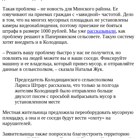
Такая проблема – не новость для Минского района. Ее
озвучивают на приемах граждан с «завидной» частотой. Дело
в том, что на многих мусорных площадках не установлены
камеры видеонаблюдения, поэтому приезжие не бояться
штрафа в размере 1000 рублей. Мы уже
рассказывали
, как
проблему решают в Папернянском сельсовете. Такую систему
хотят внедрить и в Колодищах.
– Решить вашу проблему быстро у нас не получится, но
повлиять на людей можете вы и ваши соседи. Фиксируйте
машину и ее владельца, который привез мусор, и отправляйте
данные в сельисполком, – сказала Наталья Жук.
Председатель Колодищанского сельисполкома
Лариса Штраус рассказала, что только за полгода
жителям Колодищей было отправлено больше
двухсот писем с просьбой выбрасывать мусор в
установленном месте
Местная жительница предложила переоборудовать мусорную
площадку, а она и ее соседи будут вести «охоту» на
нарушителей.
Заявительница также попросила благоустроить территорию