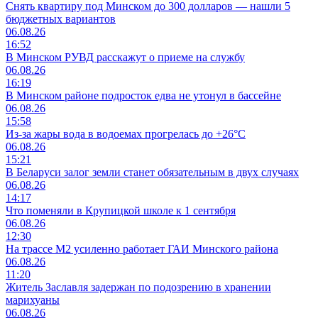
Снять квартиру под Минском до 300 долларов — нашли 5
бюджетных вариантов
06.08.26
16:52
В Минском РУВД расскажут о приеме на службу
06.08.26
16:19
В Минском районе подросток едва не утонул в бассейне
06.08.26
15:58
Из-за жары вода в водоемах прогрелась до +26°C
06.08.26
15:21
В Беларуси залог земли станет обязательным в двух случаях
06.08.26
14:17
Что поменяли в Крупицкой школе к 1 сентября
06.08.26
12:30
На трассе М2 усиленно работает ГАИ Минского района
06.08.26
11:20
Житель Заславля задержан по подозрению в хранении
марихуаны
06.08.26