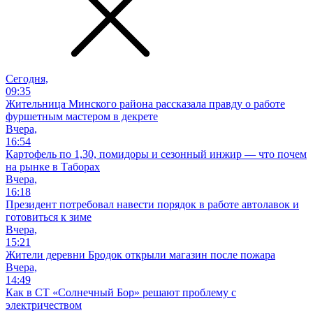
Сегодня,
09:35
Жительница Минского района рассказала правду о работе
фуршетным мастером в декрете
Вчера,
16:54
Картофель по 1,30, помидоры и сезонный инжир — что почем
на рынке в Таборах
Вчера,
16:18
Президент потребовал навести порядок в работе автолавок и
готовиться к зиме
Вчера,
15:21
Жители деревни Бродок открыли магазин после пожара
Вчера,
14:49
Как в СТ «Солнечный Бор» решают проблему с
электричеством