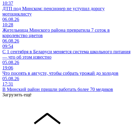
10:37
ДТП под Минском: пенсионер не уступил дорогу
мотоциклисту
06.08.26
10:28
Жительница Минского района превратила 7 соток в
королевство цветов
06.08.26
09:54
С 1 сентября в Беларуси меняется система школьного питания
— что об этом известно
05.08.26
19:06
Что посеять в августе, чтобы собрать урожай до холодов
05.08.26
17:31
В Минский район пришли работать более 70 медиков
Загрузить ещё