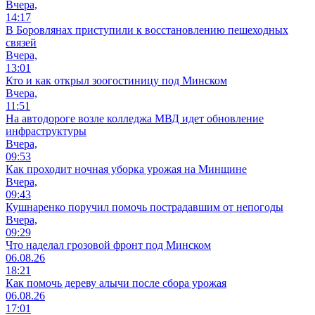
Вчера,
14:17
В Боровлянах приступили к восстановлению пешеходных
связей
Вчера,
13:01
Кто и как открыл зоогостиницу под Минском
Вчера,
11:51
На автодороге возле колледжа МВД идет обновление
инфраструктуры
Вчера,
09:53
Как проходит ночная уборка урожая на Минщине
Вчера,
09:43
Кушнаренко поручил помочь пострадавшим от непогоды
Вчера,
09:29
Что наделал грозовой фронт под Минском
06.08.26
18:21
Как помочь дереву алычи после сбора урожая
06.08.26
17:01