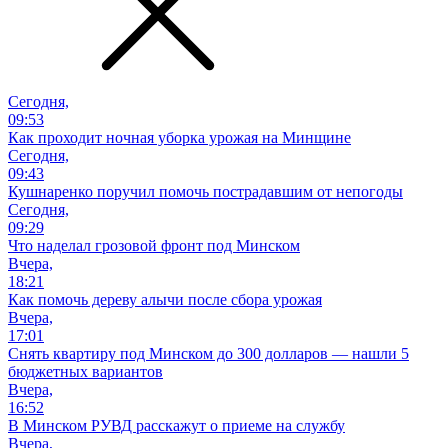
Сегодня,
09:53
Как проходит ночная уборка урожая на Минщине
Сегодня,
09:43
Кушнаренко поручил помочь пострадавшим от непогоды
Сегодня,
09:29
Что наделал грозовой фронт под Минском
Вчера,
18:21
Как помочь дереву алычи после сбора урожая
Вчера,
17:01
Снять квартиру под Минском до 300 долларов — нашли 5
бюджетных вариантов
Вчера,
16:52
В Минском РУВД расскажут о приеме на службу
Вчера,