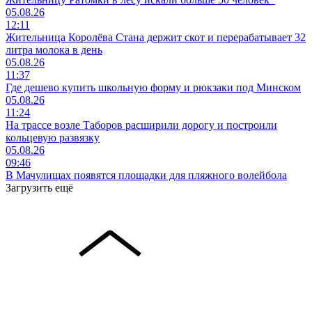
05.08.26
12:11
Жительница Королёва Стана держит скот и перерабатывает 32
литра молока в день
05.08.26
11:37
Где дешево купить школьную форму и рюкзаки под Минском
05.08.26
11:24
На трассе возле Таборов расширили дорогу и построили
кольцевую развязку
05.08.26
09:46
В Мачулищах появятся площадки для пляжного волейбола
Загрузить ещё