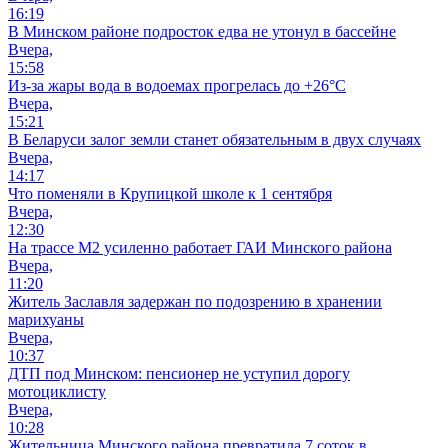
16:19
В Минском районе подросток едва не утонул в бассейне
Вчера,
15:58
Из-за жары вода в водоемах прогрелась до +26°C
Вчера,
15:21
В Беларуси залог земли станет обязательным в двух случаях
Вчера,
14:17
Что поменяли в Крупицкой школе к 1 сентября
Вчера,
12:30
На трассе М2 усиленно работает ГАИ Минского района
Вчера,
11:20
Житель Заславля задержан по подозрению в хранении
марихуаны
Вчера,
10:37
ДТП под Минском: пенсионер не уступил дорогу
мотоциклисту
Вчера,
10:28
Жительница Минского района превратила 7 соток в