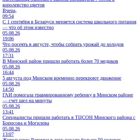
королевство цветов
Вчера,
09:54
С 1 сентября в Беларуси меняется система школьного питания
— что об этом известно
05.08.26
19:06
Что посеять в августе, чтобы собрать урожай до холодов
05.08.26
17:31
В Минский район пришли работать более 70 медиков
05.08.26
16:44
5 августа под Минском временно перекроют движение
05.08.26
14:50
ГАИ помогала травмированному ребенку в Минском районе
— счет шел на минуты
05.08.26
13:41
Специалисты пришли работать в ТЦСОН Минского района с
Борисова и Могилева
05.08.26
13:07
Жительницу Ратомки в лесу искали больше 50 человек