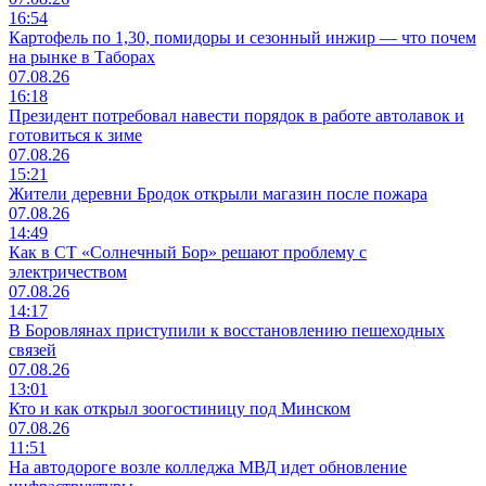
16:54
Картофель по 1,30, помидоры и сезонный инжир — что почем
на рынке в Таборах
07.08.26
16:18
Президент потребовал навести порядок в работе автолавок и
готовиться к зиме
07.08.26
15:21
Жители деревни Бродок открыли магазин после пожара
07.08.26
14:49
Как в СТ «Солнечный Бор» решают проблему с
электричеством
07.08.26
14:17
В Боровлянах приступили к восстановлению пешеходных
связей
07.08.26
13:01
Кто и как открыл зоогостиницу под Минском
07.08.26
11:51
На автодороге возле колледжа МВД идет обновление