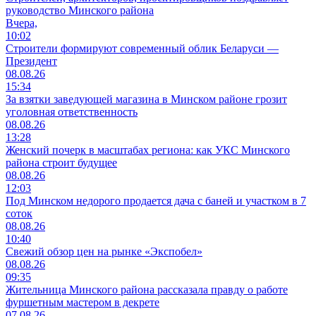
руководство Минского района
Вчера,
10:02
Строители формируют современный облик Беларуси —
Президент
08.08.26
15:34
За взятки заведующей магазина в Минском районе грозит
уголовная ответственность
08.08.26
13:28
Женский почерк в масштабах региона: как УКС Минского
района строит будущее
08.08.26
12:03
Под Минском недорого продается дача с баней и участком в 7
соток
08.08.26
10:40
Свежий обзор цен на рынке «Экспобел»
08.08.26
09:35
Жительница Минского района рассказала правду о работе
фуршетным мастером в декрете
07.08.26