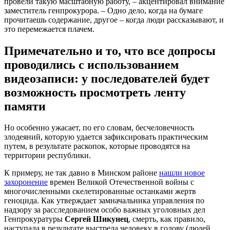
провели такую масштабную ра
б
оту, – акцентировал внимание
заместитель генпрокурора. – Одно дело, когда на бумаге
прочитаешь содержание, другое – когда люди рассказывают, и
это перемежается плачем.
Примечательно и то, что все допросы
проводились с использованием
видеозаписи: у последователей будет
возможность просмотреть ленту
памяти
Но особенно ужасает, по его словам, бесчеловечность
злодеяний, которую удается зафиксировать практическим
путем, в результате раскопок, которые проводятся на
территории республики.
К примеру, не так давно в Минском районе
нашли новое
захоронение
времен Великой Отечественной войны с
многочисленными скелетированные останками жертв
геноцида. Как утверждает замначальника управления по
надзору за расследованием особо важных уголовных дел
Генпрокуратуры
Сергей Шикунец
, смерть, как правило,
наступала в результате выстрела человеку в голову (людей