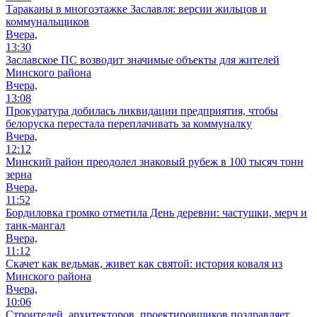
Тараканы в многоэтажке Заславля: версии жильцов и
коммунальщиков
Вчера,
13:30
Заславское ПС возводит значимые объекты для жителей
Минского района
Вчера,
13:08
Прокуратура добилась ликвидации предприятия, чтобы
белоруска перестала переплачивать за коммуналку
Вчера,
12:12
Минский район преодолел знаковый рубеж в 100 тысяч тонн
зерна
Вчера,
11:52
Бордиловка громко отметила День деревни: частушки, мерч и
танк-мангал
Вчера,
11:12
Скачет как ведьмак, живет как святой: история коваля из
Минского района
Вчера,
10:06
Cтроителей, архитекторов, проектировщиков поздравляет