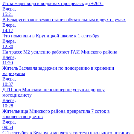
Из-за жары вода в водоемах прогрелась до +26°C
Вчера,
15:21
В Беларуси залог земли станет обязательным в двух случаях
Вчера,
14:17
Что поменяли в Крупицкой школе к 1 сентября
Вчера,
12:30
На трассе М2 усиленно работает ГАИ Минского района
Вчера,
11:20
Житель Заславля задержан по подозрению в хранении
марихуаны
Вчера,
10:37
ДТП под Минском: пенсионер не уступил дорогу
мотоциклисту
Вчера,
10:28
Жительница Минского района превратила 7 соток в
королевство цветов
Вчера,
09:54
С 1 сентября в Беларуси меняется система школьного питания