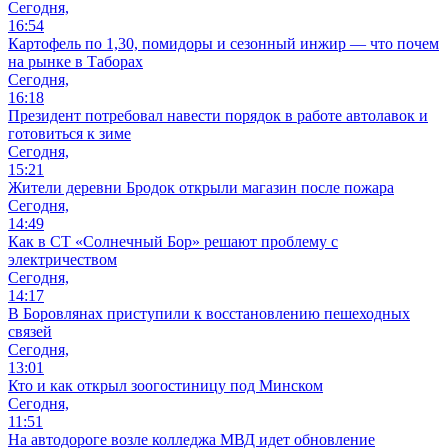
Сегодня,
16:54
Картофель по 1,30, помидоры и сезонный инжир — что почем
на рынке в Таборах
Сегодня,
16:18
Президент потребовал навести порядок в работе автолавок и
готовиться к зиме
Сегодня,
15:21
Жители деревни Бродок открыли магазин после пожара
Сегодня,
14:49
Как в СТ «Солнечный Бор» решают проблему с
электричеством
Сегодня,
14:17
В Боровлянах приступили к восстановлению пешеходных
связей
Сегодня,
13:01
Кто и как открыл зоогостиницу под Минском
Сегодня,
11:51
На автодороге возле колледжа МВД идет обновление