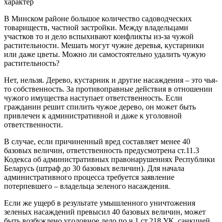
характер
В Минском районе большое количество садоводческих
товариществ, частной застройки. Между владельцами
участков то и дело вспыхивают конфликты из-за чужой
растительности. Мешать могут чужие деревья, кустарники
или даже цветы. Можно ли самостоятельно удалить чужую
растительность?
Нет, нельзя. Дерево, кустарник и другие насаждения – это чья-
то собственность. За противоправные действия в отношении
чужого имущества наступает ответственность. Если
гражданин решит спилить чужое дерево, он может быть
привлечен к административной и даже к уголовной
ответственности.
В случае, если причиненный вред составляет менее 40
базовых величин, ответственность предусмотрена ст.11.3
Кодекса об административных правонарушениях Республики
Беларусь (штраф до 30 базовых величин). Для начала
административного процесса требуется заявление
потерпевшего – владельца зеленого насаждения.
Если же ущерб в результате умышленного уничтожения
зеленых насаждений превысил 40 базовых величин, может
быть возбуждено уголовное дело по ч.1 ст.218 УК, санкцией