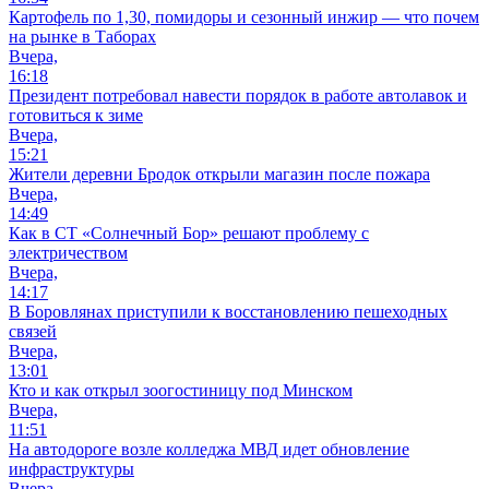
Картофель по 1,30, помидоры и сезонный инжир — что почем
на рынке в Таборах
Вчера,
16:18
Президент потребовал навести порядок в работе автолавок и
готовиться к зиме
Вчера,
15:21
Жители деревни Бродок открыли магазин после пожара
Вчера,
14:49
Как в СТ «Солнечный Бор» решают проблему с
электричеством
Вчера,
14:17
В Боровлянах приступили к восстановлению пешеходных
связей
Вчера,
13:01
Кто и как открыл зоогостиницу под Минском
Вчера,
11:51
На автодороге возле колледжа МВД идет обновление
инфраструктуры
Вчера,