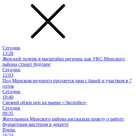
Сегодня,
13:28
Женский почерк в масштабах региона: как УКС Минского
района строит будущее
Сегодня,
12:03
Под Минском недорого продается дача с баней и участком в 7
соток
Сегодня,
10:40
Свежий обзор цен на рынке «Экспобел»
Сегодня,
09:35
Жительница Минского района рассказала правду о работе
фуршетным мастером в декрете
Вчера,
16:54