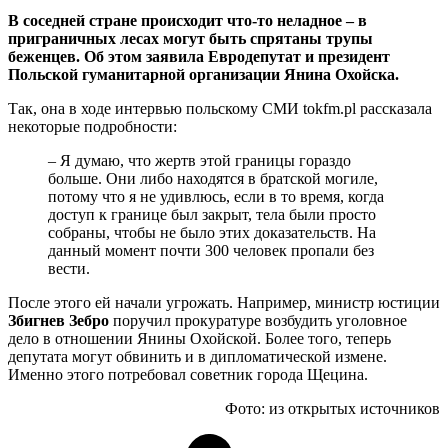
В соседней стране происходит что-то неладное – в
приграничных лесах могут быть спрятаны трупы
беженцев. Об этом заявила Евродепутат и президент
Польской гуманитарной организации Янина Охойска.
Так, она в ходе интервью польскому СМИ tokfm.pl рассказала
некоторые подробности:
– Я думаю, что жертв этой границы гораздо
больше. Они либо находятся в братской могиле,
потому что я не удивлюсь, если в то время, когда
доступ к границе был закрыт, тела были просто
собраны, чтобы не было этих доказательств. На
данный момент почти 300 человек пропали без
вести.
После этого
ей начали угрожать. Например, министр юстиции
Збигнев Зебро
поручил прокуратуре возбудить уголовное
дело в отношении Янины Охойской. Более того, теперь
депутата могут обвинить и в дипломатической измене.
Именно этого потребовал советник города Щецина.
Фото: из открытых источников