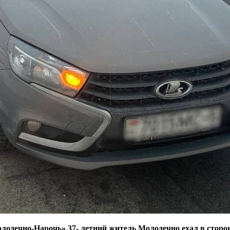
олодечно-Нарочь» 37- летний житель Молодечно ехал в сторо