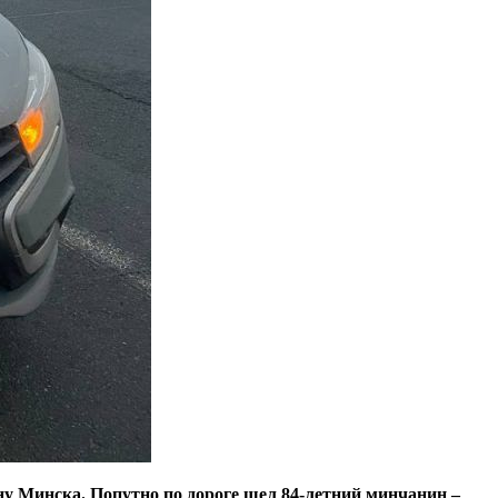
ну Минска. Попутно по дороге шел 84-летний минчанин –