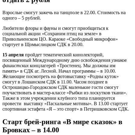
Взрослые смогут зажечь на танцполе в 22.00. Стоимость на
одного – 5 рублей.
Любители флоры и фауны и смогут приобщиться к
социальной акции «Сохраним птиц на земле» в
Привольненском ЦО. Караоке «Свободный микрофон»
стартует в Щомыслицком СДК в 20.00.
15 апреля
пройдет тематический кинолекторий,
посвященный Международному дню освобождения
узников
фашистских
концлагерей «Тростенец. Мы должны им
память» в СДК аг. Лесной. Начал программы – в 10.00.
Желающие посмотреть на фотовыставку «Родны куток»
смогут в Лошанском СДК в 11.00. Часом позднее в
Острошицко-Городокском СДК маленькие гости смогут
поучаствовать в мастер-классе «Рыбки из лоскутков ткани».
Также в этом учреждении клубного типа планируется
провести выставку «Пасхальные мотивы». В 13.00 стартует
спортивная эстафета «Я – это спорт» в Петришковском СДК.
Старт брей-ринга «В мире сказок» в
Бровках – в 14.00