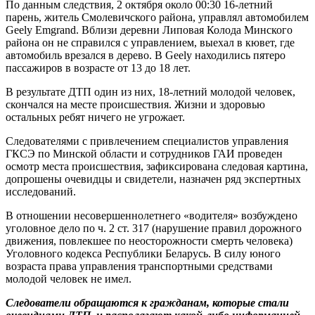
По данным следствия, 2 октября около 00:30 16-летний
парень, житель Смолевичского района, управлял автомобилем
Geely Emgrand. Вблизи деревни Липовая Колода Минского
района он не справился с управлением, выехал в кювет, где
автомобиль врезался в дерево. В Geely находились пятеро
пассажиров в возрасте от 13 до 18 лет.
В результате ДТП один из них, 18-летний молодой человек,
скончался на месте происшествия. Жизни и здоровью
остальных ребят ничего не угрожает.
Следователями с привлечением специалистов управления
ГКСЭ по Минской области и сотрудников ГАИ проведен
осмотр места происшествия, зафиксирована следовая картина,
допрошены очевидцы и свидетели, назначен ряд экспертных
исследований.
В отношении несовершеннолетнего «водителя» возбуждено
уголовное дело по ч. 2 ст. 317 (нарушение правил дорожного
движения, повлекшее по неосторожности смерть человека)
Уголовного кодекса Республики Беларусь. В силу юного
возраста права управления транспортными средствами
молодой человек не имел.
Следователи обращаются к гражданам, которые стали