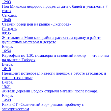
12:03
Под Минском недорого продается дача с баней и участком в 7
соток
Сегодня,
10:40
Свежий обзор цен на рынке «Экспобел»
Сегодня,
09:35
Жительница Минского района рассказала правду о работе
фуршетным мастером в декрете
Вчера,
16:54
Картофель по 1,30, помидоры и сезонный инжир — что почем
на рынке в Таборах
Вчера,
16:18
Президент потребовал навести порядок в работе автолавок и
готовиться к зиме
Вчера,
15:21
Жители деревни Бродок открыли магазин после пожара
Вчера,
14:49
Как в СТ «Солнечный Бор» решают проблему с
электричеством