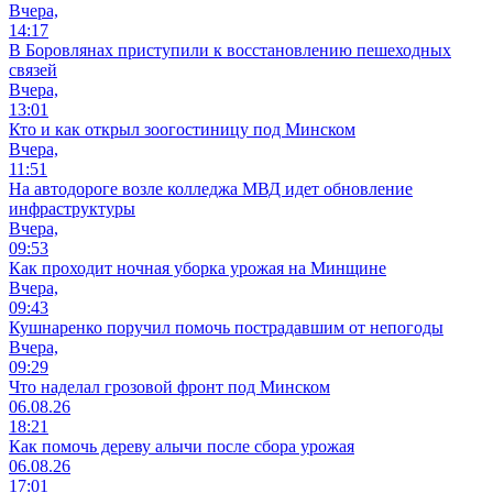
Вчера,
14:17
В Боровлянах приступили к восстановлению пешеходных
связей
Вчера,
13:01
Кто и как открыл зоогостиницу под Минском
Вчера,
11:51
На автодороге возле колледжа МВД идет обновление
инфраструктуры
Вчера,
09:53
Как проходит ночная уборка урожая на Минщине
Вчера,
09:43
Кушнаренко поручил помочь пострадавшим от непогоды
Вчера,
09:29
Что наделал грозовой фронт под Минском
06.08.26
18:21
Как помочь дереву алычи после сбора урожая
06.08.26
17:01