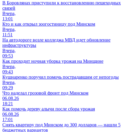
В Боровлянах приступили к восстановлению пешеходных
связей
Вчера,
13:01
Кто и как открыл зоогостиницу под Минском
Вчера,
11:51
На автодороге возле колледжа МВД идет обновление
инфраструктуры
Вчера,
09:53
Как проходит ночная уборка урожая на Минщине
Вчера,
09:43
Кушнаренко поручил помочь пострадавшим от непогоды
Вчера,
09:29
Что наделал грозовой фронт под Минском
06.08.26
18:21
Как помочь дереву алычи после сбора урожая
06.08.26
17:01
Снять квартиру под Минском до 300 долларов — нашли 5
бюджетных вариантов