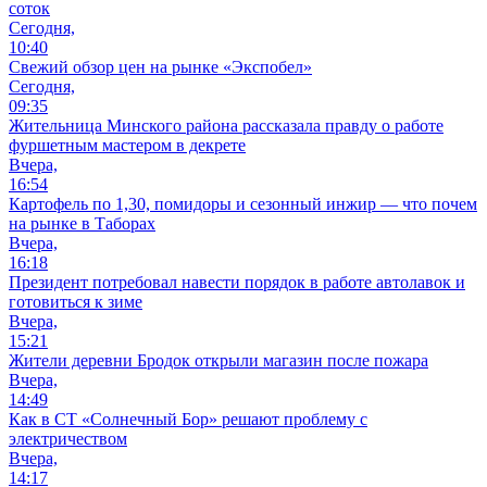
соток
Сегодня,
10:40
Свежий обзор цен на рынке «Экспобел»
Сегодня,
09:35
Жительница Минского района рассказала правду о работе
фуршетным мастером в декрете
Вчера,
16:54
Картофель по 1,30, помидоры и сезонный инжир — что почем
на рынке в Таборах
Вчера,
16:18
Президент потребовал навести порядок в работе автолавок и
готовиться к зиме
Вчера,
15:21
Жители деревни Бродок открыли магазин после пожара
Вчера,
14:49
Как в СТ «Солнечный Бор» решают проблему с
электричеством
Вчера,
14:17