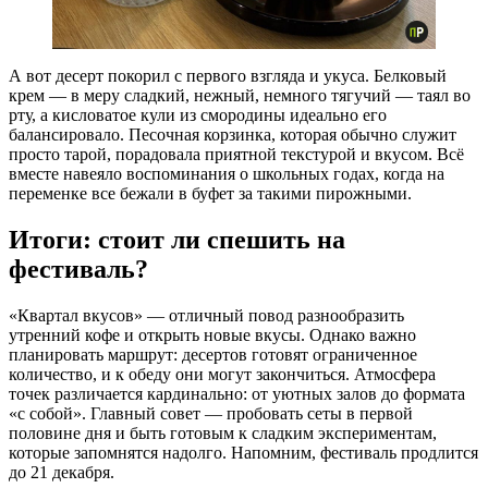
А вот десерт покорил с первого взгляда и укуса. Белковый
крем — в меру сладкий, нежный, немного тягучий — таял во
рту, а кисловатое кули из смородины идеально его
балансировало. Песочная корзинка, которая обычно служит
просто тарой, порадовала приятной текстурой и вкусом. Всё
вместе навеяло воспоминания о школьных годах, когда на
переменке все бежали в буфет за такими пирожными.
Итоги: стоит ли спешить на
фестиваль?
«Квартал вкусов» — отличный повод разнообразить
утренний кофе и открыть новые вкусы. Однако важно
планировать маршрут: десертов готовят ограниченное
количество, и к обеду они могут закончиться. Атмосфера
точек различается кардинально: от уютных залов до формата
«с собой». Главный совет — пробовать сеты в первой
половине дня и быть готовым к сладким экспериментам,
которые запомнятся надолго. Напомним, фестиваль продлится
до 21 декабря.