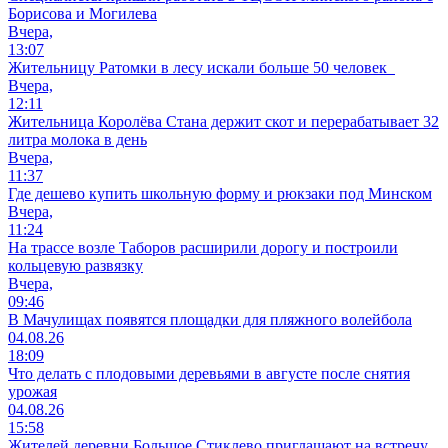
Борисова и Могилева
Вчера,
13:07
Жительницу Ратомки в лесу искали больше 50 человек
Вчера,
12:11
Жительница Королёва Стана держит скот и перерабатывает 32
литра молока в день
Вчера,
11:37
Где дешево купить школьную форму и рюкзаки под Минском
Вчера,
11:24
На трассе возле Таборов расширили дорогу и построили
кольцевую развязку
Вчера,
09:46
В Мачулищах появятся площадки для пляжного волейбола
04.08.26
18:09
Что делать с плодовыми деревьями в августе после снятия
урожая
04.08.26
15:58
Жителей деревни Большое Стиклево приглашают на встречу