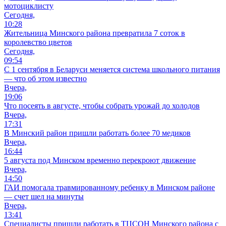
мотоциклисту
Сегодня,
10:28
Жительница Минского района превратила 7 соток в
королевство цветов
Сегодня,
09:54
С 1 сентября в Беларуси меняется система школьного питания
— что об этом известно
Вчера,
19:06
Что посеять в августе, чтобы собрать урожай до холодов
Вчера,
17:31
В Минский район пришли работать более 70 медиков
Вчера,
16:44
5 августа под Минском временно перекроют движение
Вчера,
14:50
ГАИ помогала травмированному ребенку в Минском районе
— счет шел на минуты
Вчера,
13:41
Специалисты пришли работать в ТЦСОН Минского района с