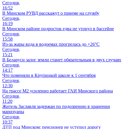
Сегодня,
16:52
В Минском РУВД расскажут о приеме на службу
Сегодня,
16:19
В Минском районе подросток едва не утонул в бассейне
Сегодня,
15:58
Из-за жары вода в водоемах прогрелась до +26°C
Сегодня,
15:21
В Беларуси залог земли станет обязательным в двух случаях
Сегодня,
14:17
Что поменяли в Крупицкой школе к 1 сентября
Сегодня,
12:30
На трассе М2 усиленно работает ГАИ Минского района
Сегодня,
11:20
Житель Заславля задержан по подозрению в хранении
марихуаны
Сегодня,
10:37
ДТП под Минском: пенсионер не уступил дорогу