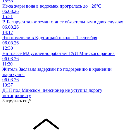
15:58
Из-за жары вода в водоемах прогрелась до +26°C
06.08.26
15:21
В Беларуси залог земли станет обязательным в двух случаях
06.08.26
14:17
Что поменяли в Крупицкой школе к 1 сентября
06.08.26
12:30
На трассе М2 усиленно работает ГАИ Минского района
06.08.26
11:20
Житель Заславля задержан по подозрению в хранении
марихуаны
06.08.26
10:37
ДТП под Минском: пенсионер не уступил дорогу
мотоциклисту
Загрузить ещё