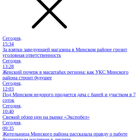
Сегодня,
15:34
За взятки заведующей магазина в Минском районе грозит
уголовная ответственность
Сегодня,
13:28
Женский почерк в масштабах региона: как УКС Минского
района строит будущее
Сегодня,
12:03
Под Минском недорого продается дача с баней и участком в 7
соток
Сегодня,
10:40
Свежий обзор цен на рынке «Экспобел»
Сегодня,
09:35
Жительница Минского района рассказала правду о работе
фуршетным мастером в декрете