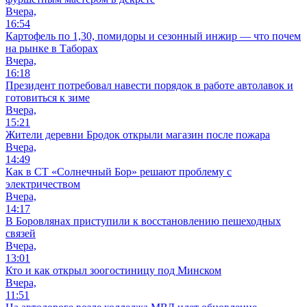
Вчера,
16:54
Картофель по 1,30, помидоры и сезонный инжир — что почем
на рынке в Таборах
Вчера,
16:18
Президент потребовал навести порядок в работе автолавок и
готовиться к зиме
Вчера,
15:21
Жители деревни Бродок открыли магазин после пожара
Вчера,
14:49
Как в СТ «Солнечный Бор» решают проблему с
электричеством
Вчера,
14:17
В Боровлянах приступили к восстановлению пешеходных
связей
Вчера,
13:01
Кто и как открыл зоогостиницу под Минском
Вчера,
11:51