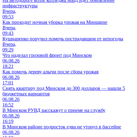
На автодороге возле колледжа МВД идет обновление
инфраструктуры
Вчера,
09:53
Как проходит ночная уборка урожая на Минщине
Вчера,
09:43
Кушнаренко поручил помочь пострадавшим от непогоды
Вчера,
09:29
Что наделал грозовой фронт под Минском
06.08.26
18:21
Как помочь дереву алычи после сбора урожая
06.08.26
17:01
Снять квартиру под Минском до 300 долларов — нашли 5
бюджетных вариантов
06.08.26
16:52
В Минском РУВД расскажут о приеме на службу
06.08.26
16:19
В Минском районе подросток едва не утонул в бассейне
06.08.26