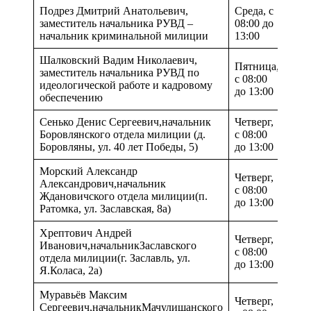
Подрез Дмитрий Анатольевич,
Среда, с
заместитель начальника РУВД –
08:00 до
начальник криминальной милиции
13:00
Шалковский Вадим Николаевич,
Пятница,
заместитель начальника РУВД по
с 08:00
идеологической работе и кадровому
до 13:00
обеспечению
Сенько Денис Сергеевич,начальник
Четверг,
Боровлянского отдела милиции (д.
с 08:00
505 
Боровляны, ул. 40 лет Победы, 5)
до 13:00
Морский Александр
Четверг,
Александрович,начальник
с 08:00
511 
Ждановичского отдела милиции(п.
до 13:00
Ратомка, ул. Заславская, 8а)
Хрептович Андрей
Четверг,
Иванович,начальникЗаславского
с 08:00
517 
отдела милиции(г. Заславль, ул.
до 13:00
Я.Коласа, 2а)
Муравьёв Максим
Четверг,
Сергеевич,начальникМачулищанского