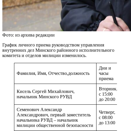
Фото: из архива редакции
График личного приема руководством управления
внутренних дел Минского районного исполнительного
комитета и отделов милиции изменилось.
Дни и
Тел
Фамилия, Имя, Отчество,должность
часы
пре
приема
зап
Вторник,
Кисель Сергей Михайлович,
с 15:00
229 
начальник Минского РУВД
до 20:00
Семенович Александр
Четверг,
Александрович, первый заместитель
с 08:00
229 
начальника РУВД – начальник
до 13:00
милиции общественной безопасности