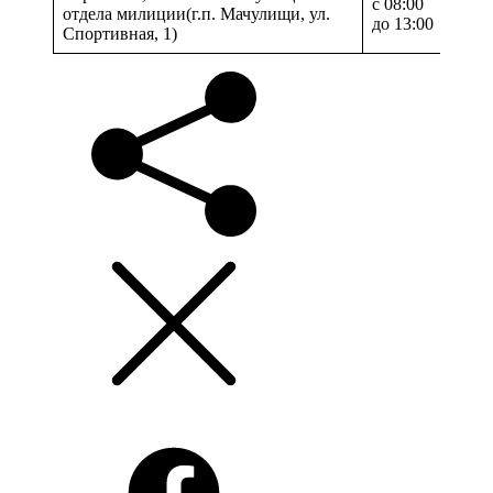
с 08:00
504 
отдела милиции(г.п. Мачулищи, ул.
до 13:00
Спортивная, 1)