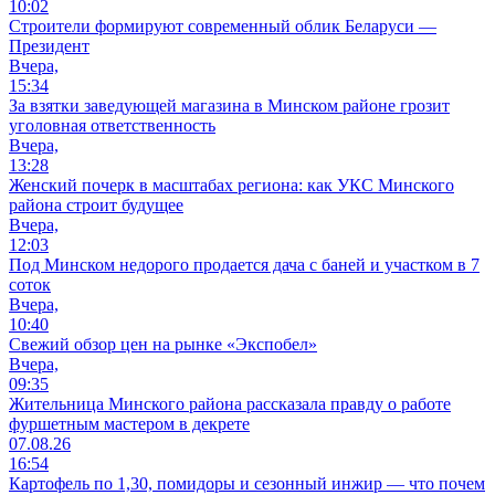
10:02
Строители формируют современный облик Беларуси —
Президент
Вчера,
15:34
За взятки заведующей магазина в Минском районе грозит
уголовная ответственность
Вчера,
13:28
Женский почерк в масштабах региона: как УКС Минского
района строит будущее
Вчера,
12:03
Под Минском недорого продается дача с баней и участком в 7
соток
Вчера,
10:40
Свежий обзор цен на рынке «Экспобел»
Вчера,
09:35
Жительница Минского района рассказала правду о работе
фуршетным мастером в декрете
07.08.26
16:54
Картофель по 1,30, помидоры и сезонный инжир — что почем