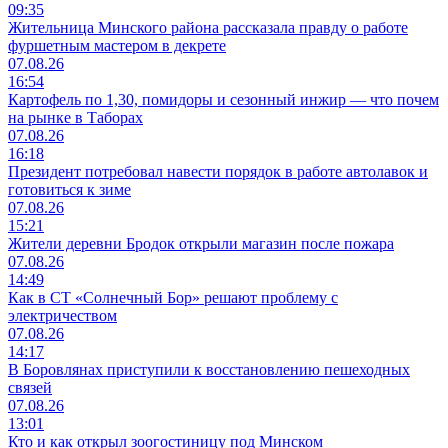
09:35
Жительница Минского района рассказала правду о работе
фуршетным мастером в декрете
07.08.26
16:54
Картофель по 1,30, помидоры и сезонный инжир — что почем
на рынке в Таборах
07.08.26
16:18
Президент потребовал навести порядок в работе автолавок и
готовиться к зиме
07.08.26
15:21
Жители деревни Бродок открыли магазин после пожара
07.08.26
14:49
Как в СТ «Солнечный Бор» решают проблему с
электричеством
07.08.26
14:17
В Боровлянах приступили к восстановлению пешеходных
связей
07.08.26
13:01
Кто и как открыл зоогостиницу под Минском