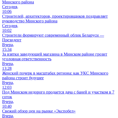
Минского района
Сегодня,
10:06
Cтроителей, архитекторов, проектировщиков поздравляет
руководство Минского района
Сегодня,
10:02
Строители формируют современный облик Беларуси —
Президент
Вчера,
15:34
За взятки заведующей магазина в Минском районе грозит
уголовная ответственность
Вчера,
13:28
Женский почерк в масштабах региона: как УКС Минского
района строит будущее
Вчера,
12:03
Под Минском недорого продается дача с баней и участком в 7
соток
Вчера,
10:40
Свежий обзор цен на рынке «Экспобел»
Вчера,