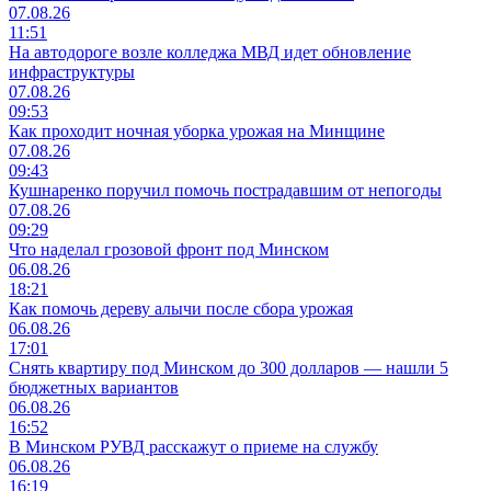
07.08.26
11:51
На автодороге возле колледжа МВД идет обновление
инфраструктуры
07.08.26
09:53
Как проходит ночная уборка урожая на Минщине
07.08.26
09:43
Кушнаренко поручил помочь пострадавшим от непогоды
07.08.26
09:29
Что наделал грозовой фронт под Минском
06.08.26
18:21
Как помочь дереву алычи после сбора урожая
06.08.26
17:01
Снять квартиру под Минском до 300 долларов — нашли 5
бюджетных вариантов
06.08.26
16:52
В Минском РУВД расскажут о приеме на службу
06.08.26
16:19