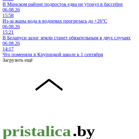
В Минском районе подросток едва не утонул в бассейне
06.08.26
15:58
Из-за жары вода в водоемах прогрелась до +26°C
06.08.26
15:21
В Беларуси залог земли станет обязательным в двух случаях
06.08.26
14:17
Что поменяли в Крупицкой школе к 1 сентября
Загрузить ещё