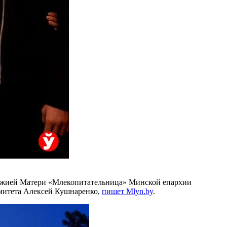
 Божией Матери «Млекопитательница» Минской епархии
омитета Алексей Кушнаренко,
пишет Mlyn.by
.