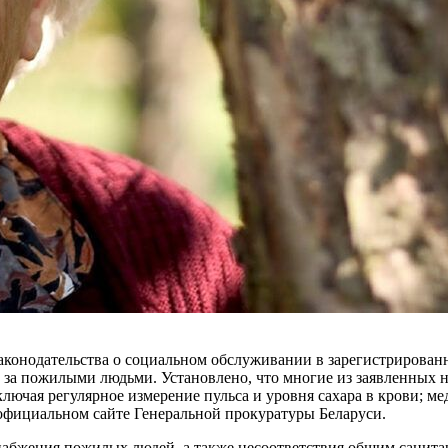
аконодательства о социальном обслуживании в зарегистрирован
 за пожилыми людьми. Установлено, что многие из заявленных на
лючая регулярное измерение пульса и уровня сахара в крови; 
официальном сайте Генеральной прокуратуры Беларуси.
абжения пожилых людей, а также несоответствия общим санита