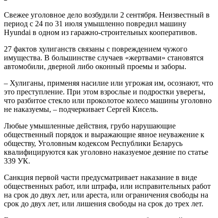
Свежее уголовное дело возбудили 2 сентября. Неизвестный в
период с 24 по 31 июля умышленно повредил машину
Hyundai в одном из гаражно-строительных кооперативов.
27 фактов хулиганств связаны с повреждением чужого
имущества. В большинстве случаев «жертвами» становятся
автомобили, дверной либо оконный проемы и заборы.
– Хулиганы, применяя насилие или угрожая им, осознают, что
это преступление. При этом взрослые и подростки уверегы,
что разбитое стекло или проколотое колесо машины уголовно
не наказуемы, – подчеркивает Сергей Кисель.
Любые умышленные действия, грубо нарушающие
общественный порядок и выражающие явное неуважение к
обществу, Уголовным кодексом Республики Беларусь
квалифицируются как уголовно наказуемое деяние по статье
339 УК.
Санкция первой части предусматривает наказание в виде
общественных работ, или штрафа, или исправительных работ
на срок до двух лет, или ареста, или ограничения свободы на
срок до двух лет, или лишения свободы на срок до трех лет.