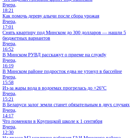
Вчера,
18:21
Как помочь дереву алычи после сбора урожая
Вчера,
17:01
Снять квартиру под Минском до 300 долларов — нашли 5
бюджетных вариантов
Вчера,
16:52
В Минском РУВД расскажут о приеме на службу
Вчера,
16:19
В Минском районе подросток едва не утонул в бассейне
Вчера,
15:58
Из-за жары вода в водоемах прогрелась до +26°C
Вчера,
15:21
В Беларуси залог земли станет обязательным в двух случаях
Вчера,
14:17
Что поменяли в Крупицкой школе к 1 сентября
Вчера,
12:30
На трассе М2 усиленно работает ГАИ Минского района