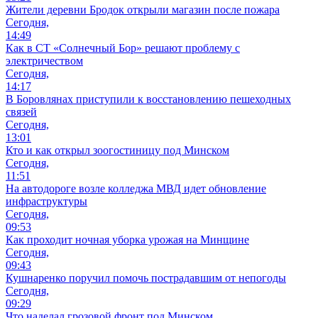
Жители деревни Бродок открыли магазин после пожара
Сегодня,
14:49
Как в СТ «Солнечный Бор» решают проблему с
электричеством
Сегодня,
14:17
В Боровлянах приступили к восстановлению пешеходных
связей
Сегодня,
13:01
Кто и как открыл зоогостиницу под Минском
Сегодня,
11:51
На автодороге возле колледжа МВД идет обновление
инфраструктуры
Сегодня,
09:53
Как проходит ночная уборка урожая на Минщине
Сегодня,
09:43
Кушнаренко поручил помочь пострадавшим от непогоды
Сегодня,
09:29
Что наделал грозовой фронт под Минском