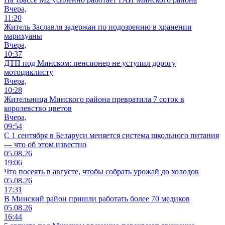
Вчера,
11:20
Житель Заславля задержан по подозрению в хранении
марихуаны
Вчера,
10:37
ДТП под Минском: пенсионер не уступил дорогу
мотоциклисту
Вчера,
10:28
Жительница Минского района превратила 7 соток в
королевство цветов
Вчера,
09:54
С 1 сентября в Беларуси меняется система школьного питания
— что об этом известно
05.08.26
19:06
Что посеять в августе, чтобы собрать урожай до холодов
05.08.26
17:31
В Минский район пришли работать более 70 медиков
05.08.26
16:44