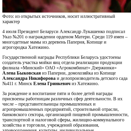
Фото: из открытых источников, носит иллюстративный
характер
4 июля Президент Беларуси Александр Лукашенко подписал
Указ №201 о награждении орденом Матери. Среди 119 имен –
многодетные мамы из деревень Паперня, Копище и
агрогородка Хатежино.
Государственной награды Республики Беларусь удостоены
создатель участка мойки яиц отдела реализации продукции
филиала «Минский» ОАО «Агрокомбинат» Дзержинки»
Алена Быковская
из Паперни, домохозяйка из Копище
Александра Никифорова
и делопроизводитель детского сада
№411 г. Минск
Елена Гринкевич
из Хатежино.
За рождение и воспитание пяти и более детей награды
присвоены работницам различных сфер деятельности. В их
числе – представительницы промышленных и
агропромышленных предприятий, строительной отрасли,
банковского сектора, организаций пищевой промышленности,
транспортной и налоговой сферы, жилищно-коммунального
хозяйства и торговли, учреждений образования,
здравоохранения, культуры, индивидуальные