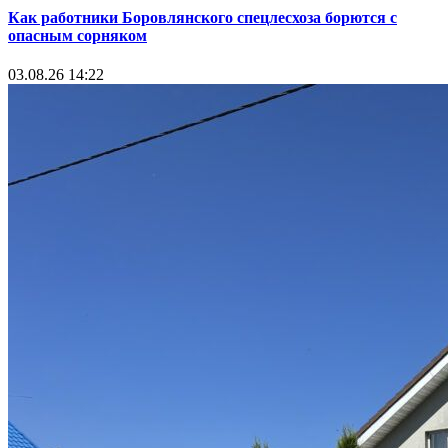
Как работники Боровлянского спецлесхоза борются с
опасным сорняком
03.08.26 14:22