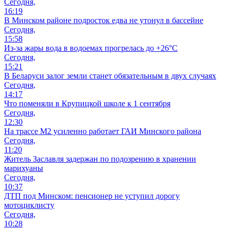
Сегодня,
16:19
В Минском районе подросток едва не утонул в бассейне
Сегодня,
15:58
Из-за жары вода в водоемах прогрелась до +26°C
Сегодня,
15:21
В Беларуси залог земли станет обязательным в двух случаях
Сегодня,
14:17
Что поменяли в Крупицкой школе к 1 сентября
Сегодня,
12:30
На трассе М2 усиленно работает ГАИ Минского района
Сегодня,
11:20
Житель Заславля задержан по подозрению в хранении
марихуаны
Сегодня,
10:37
ДТП под Минском: пенсионер не уступил дорогу
мотоциклисту
Сегодня,
10:28