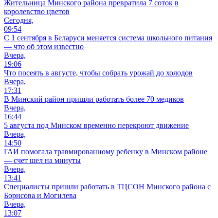
Жительница Минского района превратила 7 соток в
королевство цветов
Сегодня,
09:54
С 1 сентября в Беларуси меняется система школьного питания
— что об этом известно
Вчера,
19:06
Что посеять в августе, чтобы собрать урожай до холодов
Вчера,
17:31
В Минский район пришли работать более 70 медиков
Вчера,
16:44
5 августа под Минском временно перекроют движение
Вчера,
14:50
ГАИ помогала травмированному ребенку в Минском районе
— счет шел на минуты
Вчера,
13:41
Специалисты пришли работать в ТЦСОН Минского района с
Борисова и Могилева
Вчера,
13:07