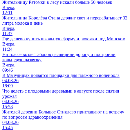
Жительницу Ратомки в лесу искали больше 50 человек
Вчера,
12:11
Жительница Королёва Стана держит скот и перерабатывает 32
литра молока в день
Вчера,
11:37
Где дешево купить школьную форму и рюкзаки под Минском
Вчера,
11:24
На трассе возле Таборов расширили дорогу и построили
кольцевую развязку
Вчера,
09:46
В Мачулищах появятся площадки для пляжного волейбола
04.08.26
18:09
Что делать с плодовыми деревьями в августе после снятия
урожая
04.08.26
15:58
Жителей деревни Большое Стиклево приглашают на встречу
по вопросам здравоохранения
04.08.26
15:45