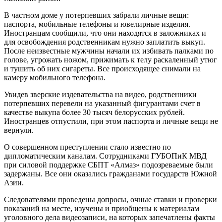
В частном доме у потерпевших забрали личные вещи:
паспорта, мобильные телефоны и ювелирные изделия.
Иностранцам сообщили, что они находятся в заложниках и
для освобождения родственникам нужно заплатить выкуп.
После неизвестные мужчины начали их избивать палками по
голове, угрожать ножом, прижимать к телу раскаленный утюг
и тушить об них сигареты. Все происходящее снимали на
камеру мобильного телефона.
Увидев зверские издевательства на видео, родственники
потерпевших перевели на указанный фигурантами счет в
качестве выкупа более 30 тысяч белорусских рублей.
Иностранцев отпустили, при этом паспорта и личные вещи не
вернули.
О совершенном преступлении стало известно по
дипломатическим каналам. Сотрудниками ГУБОПиК МВД
при силовой поддержке СБПТ «Алмаз» подозреваемые были
задержаны. Все они оказались гражданами государств Южной
Азии.
Следователями проведены допросы, очные ставки и проверки
показаний на месте, изучены и приобщены к материалам
уголовного дела видеозаписи, на которых запечатлены факты