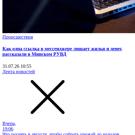
Происшествия
Как одна ссылка в мессенджере лишает жилья и денег,
рассказали в Минском РУВД
31.07.26 10:55
Лента новостей
Вчера,
19:06
Что посеять в августе, чтобы собрать урожай до холодов