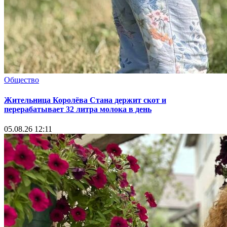
Общество
Жительница Королёва Стана держит скот и
перерабатывает 32 литра молока в день
05.08.26 12:11